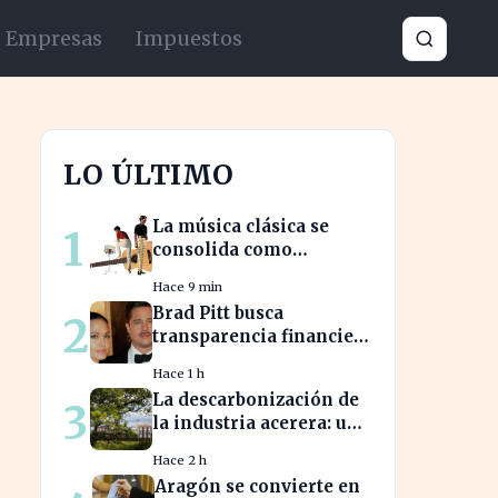
Empresas
Impuestos
LO ÚLTIMO
La música clásica se
1
consolida como
herramienta para
Hace 9 min
mejorar el ambiente
Brad Pitt busca
2
laboral en empresas
transparencia financiera
en la guerra legal con
Hace 1 h
Angelina Jolie
La descarbonización de
3
la industria acerera: un
reto ambiental y
Hace 2 h
económico crucial
Aragón se convierte en