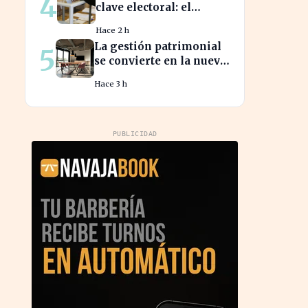
4
clave electoral: el
impacto en las
Hace 2 h
elecciones nacionales
La gestión patrimonial
5
se convierte en la nueva
prioridad de la banca
Hace 3 h
española
PUBLICIDAD