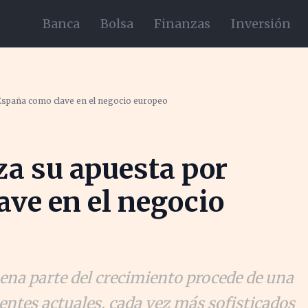
Banca
Bolsa
Finanzas
Inversión
spaña como clave en el negocio europeo
a su apuesta por
ve en el negocio
ena parte del crecimiento procede de una
entes actuales, cada vez más sofisticados