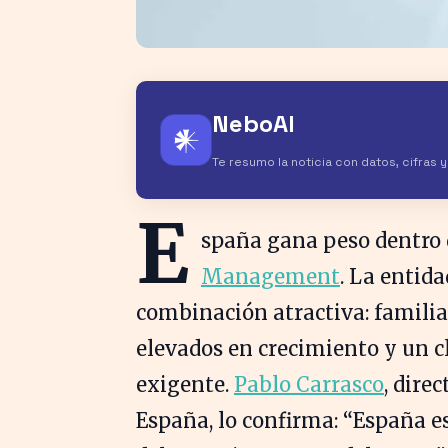
NeboAI
𒀭
Te resumo la noticia con datos, cifras 
E
spaña gana peso dentro
Management
. La entid
combinación atractiva: famili
elevados en crecimiento y un cl
exigente.
Pablo Carrasco
, dir
España, lo confirma: “España 