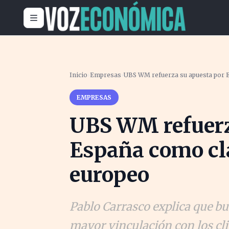
Inicio
›
Empresas
›
UBS WM refuerza su apuesta por E
EMPRESAS
UBS WM refuerz
España como cla
europeo
Pablo Carrasco explica que bu
mayor vinculación con los cli