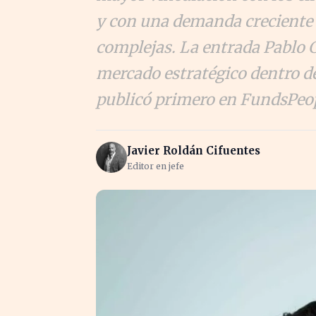
y con una demanda creciente
complejas. La entrada Pablo
mercado estratégico dentro d
publicó primero en FundsPeo
Javier Roldán Cifuentes
Editor en jefe