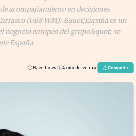
 de acompañamiento en decisiones
 Carrasco (UBS WM): &quot;España es un
el negocio europeo del grupo&quot; se
ple España.
Hace 1 mes
4 min de lectura
Compartir