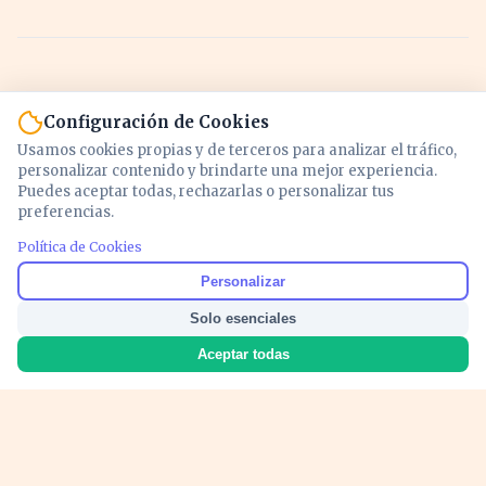
Configuración de Cookies
Usamos cookies propias y de terceros para analizar el tráfico,
personalizar contenido y brindarte una mejor experiencia.
Puedes aceptar todas, rechazarlas o personalizar tus
preferencias.
Política de Cookies
Noticias y análisis de economía, mercados,
Personalizar
inversión y política. Información actualizada
Solo esenciales
para entender lo que mueve tu dinero y tu
país.
Aceptar todas
Nosotros
Cookies
Privacidad