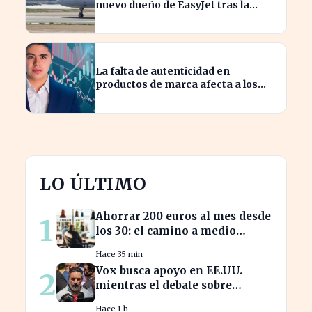
nuevo dueño de EasyJet tras la
retirada de Castlelake
La falta de autenticidad en
productos de marca afecta a los
consumidores en España
LO ÚLTIMO
Ahorrar 200 euros al mes desde
1
los 30: el camino a medio
millón en tu jubilación
Hace 35 min
Vox busca apoyo en EE.UU.
2
mientras el debate sobre
inmigración marroquí se
Hace 1 h