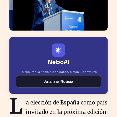
𒀭
NeboAI
Te resumo la noticia con datos, cifras y contexto
Analizar Noticia
L
a elección de
España
como país
invitado en la próxima edición