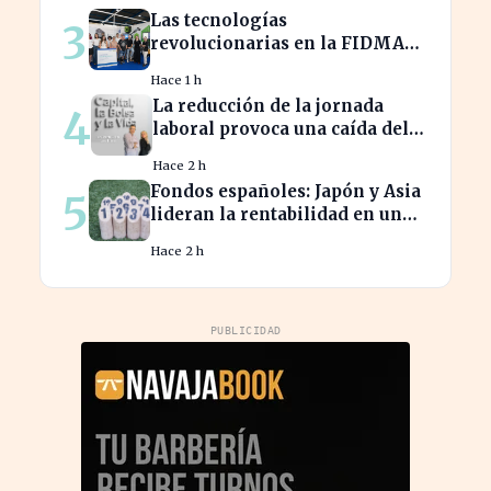
intensifica
Las tecnologías
3
revolucionarias en la FIDMA
prometen cambiar el futuro
Hace 1 h
empresarial en Asturias
La reducción de la jornada
4
laboral provoca una caída del
2% en la productividad
Hace 2 h
española
Fondos españoles: Japón y Asia
5
lideran la rentabilidad en un
semestre de IA en 2026
Hace 2 h
PUBLICIDAD