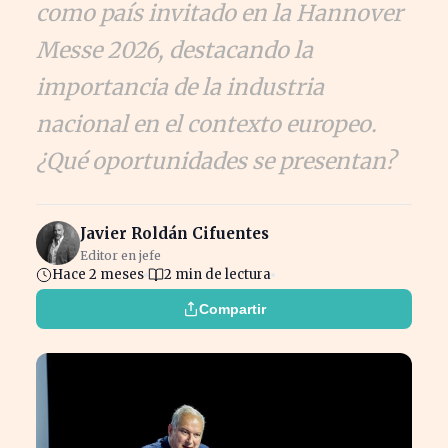
como país invitado en la Hannover
Messe 2026, destacando la
importancia de la industria
nacional en el contexto europeo.
¿Qué oportunidades se presentan?
Javier Roldán Cifuentes
Editor en jefe
Hace 2 meses
2 min de lectura
Compartir