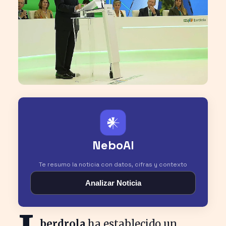
𒀭
NeboAI
Te resumo la noticia con datos, cifras y contexto
Analizar Noticia
berdrola
ha establecido un