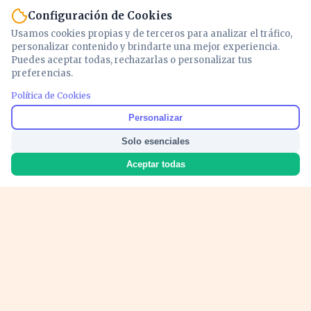
Configuración de Cookies
Usamos cookies propias y de terceros para analizar el tráfico,
personalizar contenido y brindarte una mejor experiencia.
Puedes aceptar todas, rechazarlas o personalizar tus
preferencias.
Política de Cookies
Noticias y análisis de economía, mercados,
Personalizar
inversión y política. Información actualizada
Solo esenciales
para entender lo que mueve tu dinero y tu
país.
Aceptar todas
Nosotros
Cookies
Privacidad
Términos
Política de Contenido