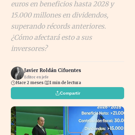
euros en beneficios hasta 2028 y
15.000 millones en dividendos,
superando récords anteriores.
¿Cómo afectará esto a sus
inversores?
Javier Roldán Cifuentes
Editor en jefe
Hace 2 meses
1 min de lectura
Compartir