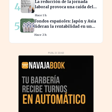
La reducción de la jornada
4
laboral provoca una caída del
2% en la productividad
Hace 1 h
española
Fondos españoles: Japón y Asia
5
lideran la rentabilidad en un
semestre de IA en 2026
Hace 2 h
PUBLICIDAD