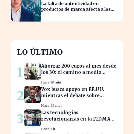
La falta de autenticidad en
productos de marca afecta a los
consumidores en España
LO ÚLTIMO
Ahorrar 200 euros al mes desde
1
los 30: el camino a medio
millón en tu jubilación
Hace 19 min
Vox busca apoyo en EE.UU.
2
mientras el debate sobre
inmigración marroquí se
Hace 49 min
intensifica
Las tecnologías
3
revolucionarias en la FIDMA
prometen cambiar el futuro
Hace 1 h
empresarial en Asturias