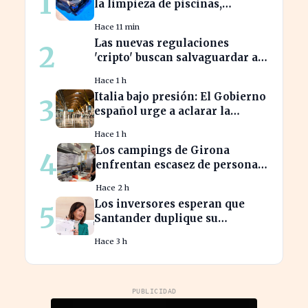
1
la limpieza de piscinas,
aliviando el trabajo de los
Hace 11 min
usuarios
Las nuevas regulaciones
2
'cripto' buscan salvaguardar a
los inversores de ciberataques
Hace 1 h
Italia bajo presión: El Gobierno
3
español urge a aclarar la
situación en Schengen
Hace 1 h
Los campings de Girona
4
enfrentan escasez de personal
y miran a Latinoamérica para
Hace 2 h
cubrirla
Los inversores esperan que
5
Santander duplique su
dividendo en dos años, según
Hace 3 h
GVC Gaesco
PUBLICIDAD