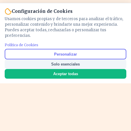
Configuración de Cookies
Usamos cookies propias y de terceros para analizar el tráfico,
personalizar contenido y brindarte una mejor experiencia.
Puedes aceptar todas, rechazarlas o personalizar tus
preferencias.
Política de Cookies
Noticias y análisis de economía, mercados,
Personalizar
inversión y política. Información actualizada
Solo esenciales
para entender lo que mueve tu dinero y tu
país.
Aceptar todas
Nosotros
Cookies
Privacidad
Términos
Política de Contenido