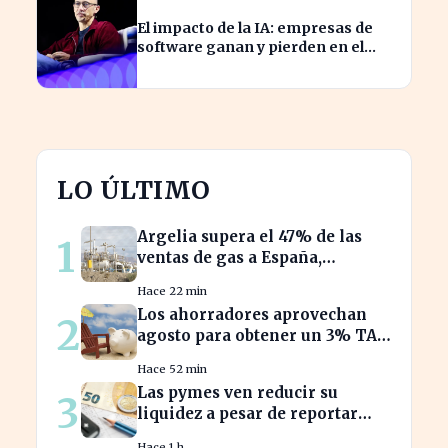
El impacto de la IA: empresas de
software ganan y pierden en el
mercado actual
LO ÚLTIMO
Argelia supera el 47% de las
1
ventas de gas a España,
desbancando a otros
Hace 22 min
proveedores
Los ahorradores aprovechan
2
agosto para obtener un 3% TAE
en depósitos bancarios
Hace 52 min
Las pymes ven reducir su
3
liquidez a pesar de reportar
beneficios en el último
Hace 1 h