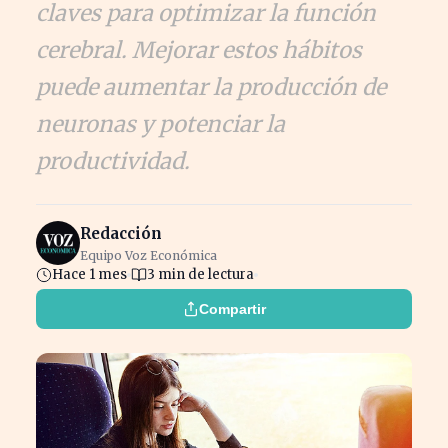
claves para optimizar la función
cerebral. Mejorar estos hábitos
puede aumentar la producción de
neuronas y potenciar la
productividad.
Redacción
Equipo Voz Económica
Hace 1 mes
3 min de lectura
Compartir