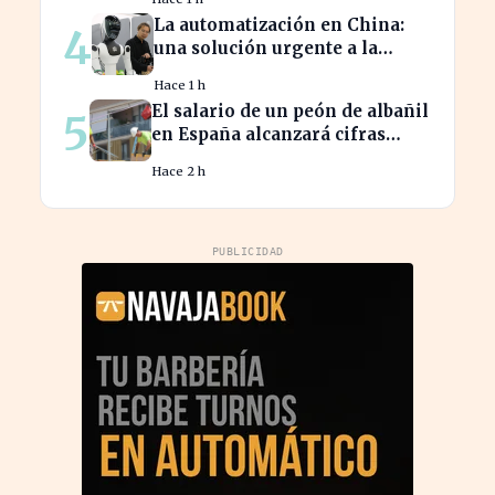
trimestre
La automatización en China:
4
una solución urgente a la
escasez de trabajadores
Hace 1 h
El salario de un peón de albañil
5
en España alcanzará cifras
récord en 2026
Hace 2 h
PUBLICIDAD