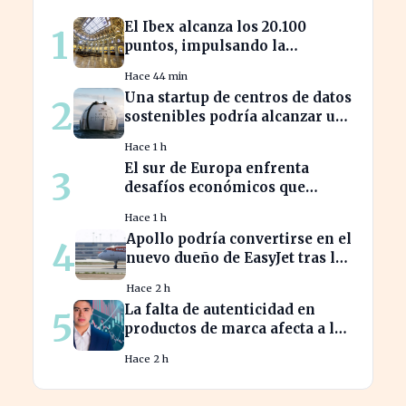
El Ibex alcanza los 20.100
1
puntos, impulsando la
confianza en el mercado
Hace 44 min
español
Una startup de centros de datos
2
sostenibles podría alcanzar una
valoración de 2.000 millones
Hace 1 h
El sur de Europa enfrenta
3
desafíos económicos que
profundizan la brecha con el
Hace 1 h
norte
Apollo podría convertirse en el
4
nuevo dueño de EasyJet tras la
retirada de Castlelake
Hace 2 h
La falta de autenticidad en
5
productos de marca afecta a los
consumidores en España
Hace 2 h