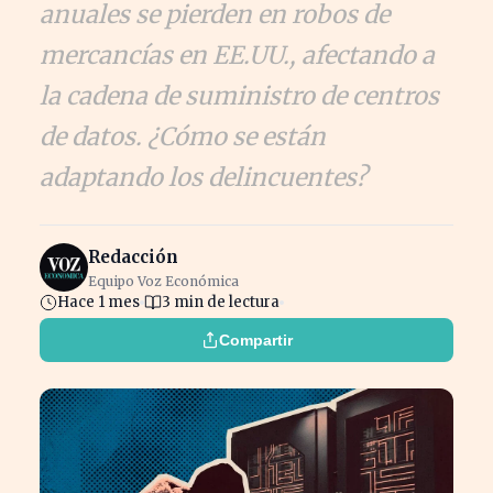
anuales se pierden en robos de
mercancías en EE.UU., afectando a
la cadena de suministro de centros
de datos. ¿Cómo se están
adaptando los delincuentes?
Redacción
Equipo Voz Económica
Hace 1 mes
3 min de lectura
Compartir