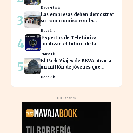
crisis migratoria en Ceuta
Hace 48 min
Las empresas deben demostrar
3
su compromiso con la
sostenibilidad para evitar
Hace 1 h
sanciones
Expertos de Telefónica
4
analizan el futuro de la
identidad digital en un mundo
Hace 1 h
cibernético incierto
El Pack Viajes de BBVA atrae a
5
un millón de jóvenes que
evitan comisiones en el
Hace 2 h
extranjero
PUBLICIDAD