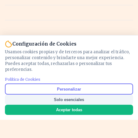
Configuración de Cookies
Usamos cookies propias y de terceros para analizar el tráfico,
personalizar contenido y brindarte una mejor experiencia.
Puedes aceptar todas, rechazarlas o personalizar tus
preferencias.
Política de Cookies
Noticias y análisis de economía, mercados,
Personalizar
inversión y política. Información actualizada
Solo esenciales
para entender lo que mueve tu dinero y tu
país.
Aceptar todas
Nosotros
Cookies