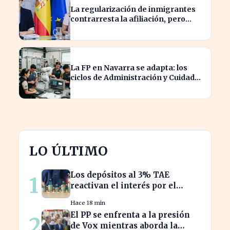
La regularización de inmigrantes
contrarresta la afiliación, pero
dispara el paro un 5%
La FP en Navarra se adapta: los
ciclos de Administración y Cuidados
Auxiliares lideran la demanda
LO ÚLTIMO
Los depósitos al 3% TAE
1
reactivan el interés por el
ahorro en España
Hace 18 min
El PP se enfrenta a la presión
2
de Vox mientras aborda la