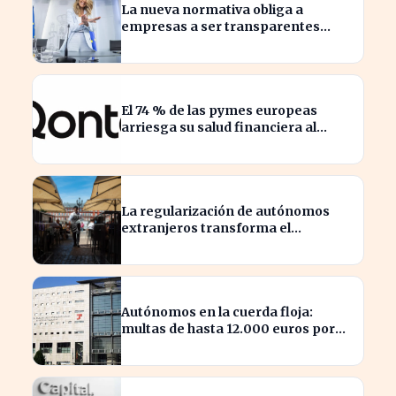
La nueva normativa obliga a
empresas a ser transparentes
sobre salarios entre trabajadores
en puestos similares
El 74 % de las pymes europeas
arriesga su salud financiera al
trabajar fuera de horas
La regularización de autónomos
extranjeros transforma el
panorama del empleo turístico
Autónomos en la cuerda floja:
multas de hasta 12.000 euros por
alta tardía