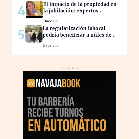
El impacto de la propiedad en
4
la jubilación: expertos
advierten sobre su relevancia
Hace 1 h
tras los 40
La regularización laboral
5
podría beneficiar a miles de
trabajadores en España este
Hace 2 h
año.
PUBLICIDAD