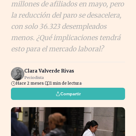
millones de afiliados en mayo, pero
la reducción del paro se desacelera,
con solo 36.323 desempleados
menos. ¿Qué implicaciones tendrá
esto para el mercado laboral?
Clara Valverde Rivas
Periodista
Hace 2 meses
1 min de lectura
Compartir