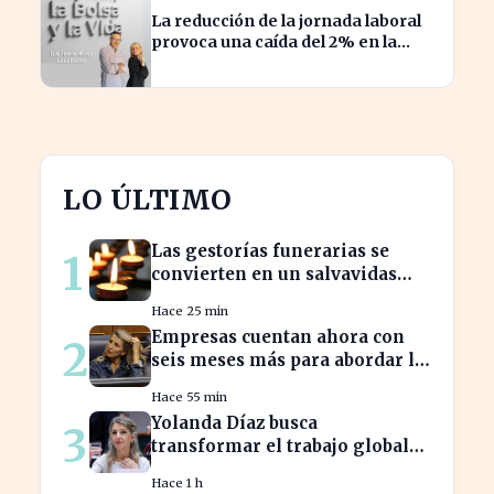
La reducción de la jornada laboral
provoca una caída del 2% en la
productividad española
LO ÚLTIMO
Las gestorías funerarias se
1
convierten en un salvavidas
ante el complicado proceso
Hace 25 min
administrativo tras un
Empresas cuentan ahora con
2
fallecimiento.
seis meses más para abordar la
brecha salarial sin
Hace 55 min
restricciones de
Yolanda Díaz busca
3
confidencialidad
transformar el trabajo global
con su propuesta de derechos
Hace 1 h
laborales