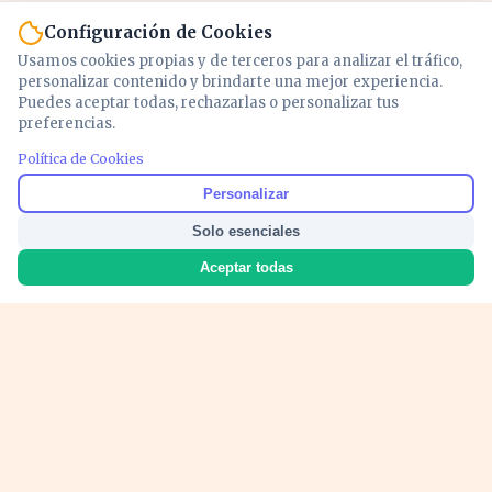
Configuración de Cookies
Usamos cookies propias y de terceros para analizar el tráfico,
personalizar contenido y brindarte una mejor experiencia.
Puedes aceptar todas, rechazarlas o personalizar tus
preferencias.
Política de Cookies
Noticias y análisis de economía, mercados,
Personalizar
inversión y política. Información actualizada
Solo esenciales
para entender lo que mueve tu dinero y tu
país.
Aceptar todas
Nosotros
Cookies
Privacidad
Términos
Política de Contenido