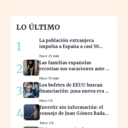
LO ÚLTIMO
La población extranjera
1
impulsa a España a casi 50
millones de habitantes en
Hace 25 min
cifras récord
Las familias españolas
2
recortan sus vacaciones ante un
poder adquisitivo en caída libre
Hace 55 min
Los bufetes de EEUU buscan
3
financiación: ¿una nueva era de
inversión en el sector legal?
Hace 1 h
Invertir sin información: el
4
consejo de Juan Gómez Bada
que puede costar caro
Hace 2 h