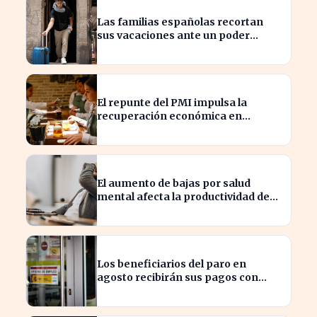
Las familias españolas recortan
sus vacaciones ante un poder
adquisitivo en caída libre
El repunte del PMI impulsa la
recuperación económica en
España, alcanzando 19 meses de
crecimiento
El aumento de bajas por salud
mental afecta la productividad de
las pymes en España
Los beneficiarios del paro en
agosto recibirán sus pagos con
variaciones según el banco