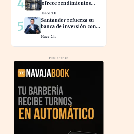
4
ofrece rendimientos
superiores al 3% en sus
Hace 2 h
bonos a largo plazo
Santander refuerza su
5
banca de inversión con
la llegada del CEO de
Hace 2 h
UBS en Brasil
PUBLICIDAD