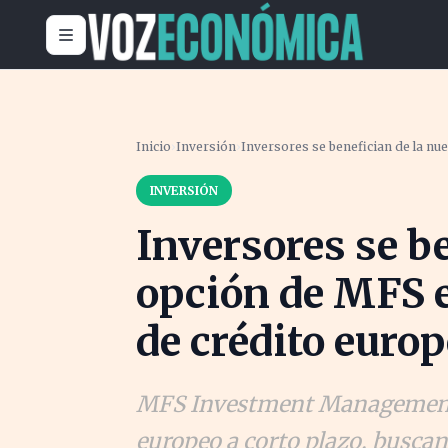
Inicio
›
Inversión
›
Inversores se benefician de la nu
INVERSIÓN
Inversores se b
opción de MFS e
de crédito euro
MFS Investment Management 
europeo a corto plazo, busca