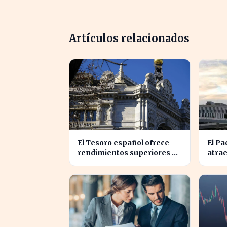
Artículos relacionados
El Tesoro español ofrece
El Pa
rendimientos superiores al
atrae
3% en sus bonos a largo
que e
plazo
extr