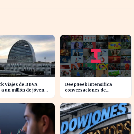
ck Viajes de BBVA
DeepSeek intensifica
 a un millón de jóvenes
conversaciones de
vitan comisiones en el
financiación y prevé
anjero
aumento de precios en sus
modelos