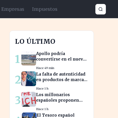
Empresas
Impuestos
LO ÚLTIMO
Apollo podría
1
convertirse en el nuevo
dueño de EasyJet tras la
Hace 49 min
retirada de Castlelake
La falta de autenticidad
2
en productos de marca
afecta a los
Hace 1 h
consumidores en
Los millonarios
3
España
españoles proponen
aumentar impuestos
Hace 1 h
para reducir la
El Tesoro español
desigualdad económica