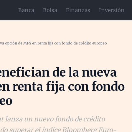
Banca
Bolsa
Finanzas
Inversión
eva opción de MFS en renta fija con fondo de crédito europeo
enefician de la nueva
n renta fija con fondo
peo
lanza un nuevo fondo de crédito
ndo superar el índice Bloomberg Euro-