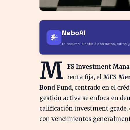
NeboAI
𒀭
Te resumo la noticia con datos, cifras 
M
FS Investment Man
renta fija, el
MFS Meri
Bond Fund
, centrado en el cré
gestión activa se enfoca en de
calificación investment grade,
con vencimientos generalmente