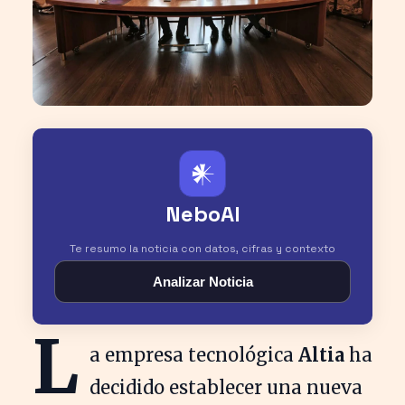
𒀭
NeboAI
Te resumo la noticia con datos, cifras y contexto
Analizar Noticia
L
a empresa tecnológica
Altia
ha
decidido establecer una nueva