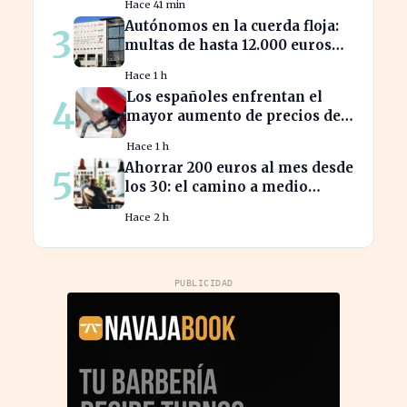
Hace 41 min
Autónomos en la cuerda floja:
3
multas de hasta 12.000 euros
por alta tardía
Hace 1 h
Los españoles enfrentan el
4
mayor aumento de precios de
carburantes en dos décadas
Hace 1 h
durante el verano
Ahorrar 200 euros al mes desde
5
los 30: el camino a medio
millón en tu jubilación
Hace 2 h
PUBLICIDAD