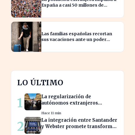
España a casi 50 millones de
habitantes en cifras récord
Las familias españolas recortan
sus vacaciones ante un poder
adquisitivo en caída libre
LO ÚLTIMO
La regularización de
1
autónomos extranjeros
transforma el panorama del
Hace 11 min
empleo turístico
La integración entre Santander
2
y Webster promete transformar
el sector financiero en semanas