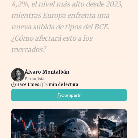
4,2%, el nivel más alto desde 2023,
mientras Europa enfrenta una
nueva subida de tipos del BCE.
¿Cómo afectará esto a los
mercados?
Álvaro Montalbán
Periodista
Hace 1 mes
2 min de lectura
Compartir