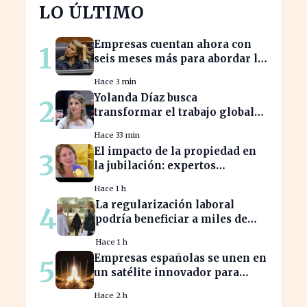
LO ÚLTIMO
Empresas cuentan ahora con
1
seis meses más para abordar la
brecha salarial sin
Hace 3 min
restricciones de
Yolanda Díaz busca
2
confidencialidad
transformar el trabajo global
con su propuesta de derechos
Hace 33 min
laborales
El impacto de la propiedad en
3
la jubilación: expertos
advierten sobre su relevancia
Hace 1 h
tras los 40
La regularización laboral
4
podría beneficiar a miles de
trabajadores en España este
Hace 1 h
año.
Empresas españolas se unen en
5
un satélite innovador para
monitorear tormentas
Hace 2 h
europeas