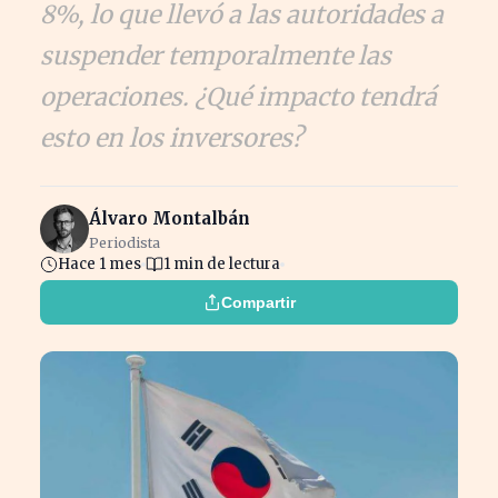
8%, lo que llevó a las autoridades a
suspender temporalmente las
operaciones. ¿Qué impacto tendrá
esto en los inversores?
Álvaro Montalbán
Periodista
Hace 1 mes
1 min de lectura
Compartir