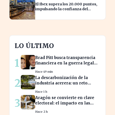
El Ibex supera los 20.000 puntos,
impulsando la confianza del
inversor en España
LO ÚLTIMO
Brad Pitt busca transparencia
1
financiera en la guerra legal
con Angelina Jolie
Hace 49 min
La descarbonización de la
2
industria acerera: un reto
ambiental y económico crucial
Hace 1 h
Aragón se convierte en clave
3
electoral: el impacto en las
elecciones nacionales
Hace 2 h