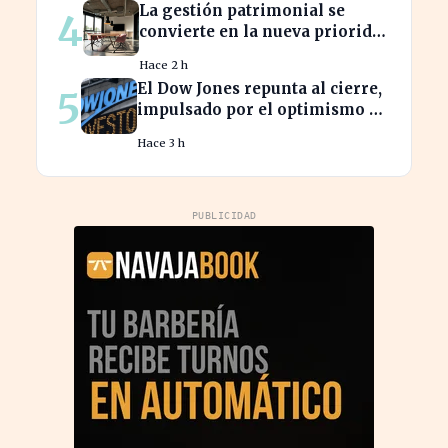
La gestión patrimonial se
4
convierte en la nueva prioridad
de la banca española
Hace 2 h
El Dow Jones repunta al cierre,
5
impulsado por el optimismo en
tecnología y aeroespacial
Hace 3 h
PUBLICIDAD