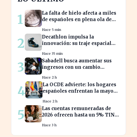
La falta de hielo afecta a miles
1
de españoles en plena ola de
calor
Hace 5 min
Decathlon impulsa la
2
innovación: su traje espacial
europeo promete revolucionar
Hace 35 min
la industria
Sabadell busca aumentar sus
3
ingresos con un cambio
estratégico bajo Armengol
Hace 2 h
La OCDE advierte: los hogares
4
españoles enfrentan la mayor
caída de ingresos en tres años
Hace 2 h
Las cuentas remuneradas de
5
2026 ofrecen hasta un 5% TIN:
¿estás aprovechando tu dinero?
Hace 3 h