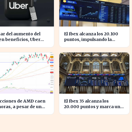
ar del aumento del
El Ibex alcanza los 20.100
n beneficios, Uber
puntos, impulsando la
nta caídas en su valor
confianza en el mercado
cciones
español
acciones de AMD caen
El Ibex 35 alcanza los
horas, a pesar de un
20.000 puntos y marca un
imiento del 50% en
hito en la bolsa española
esos