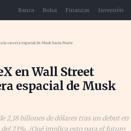
Banca
Bolsa
Finanzas
Inversión
sa la carrera espacial de Musk hacia Marte
eX en Wall Street
era espacial de Musk
e 2,18 billones de dólares tras un debut en
del 23%. ¿Qué implica esto para el futuro