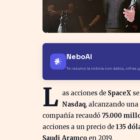
NeboAI
𒀭
Te resumo la noticia con datos, cifras 
L
as acciones de
SpaceX
se
Nasdaq
, alcanzando una
compañía recaudó
75.000 mill
acciones a un precio de
135 dól
Saudi Aramco
en 2019.