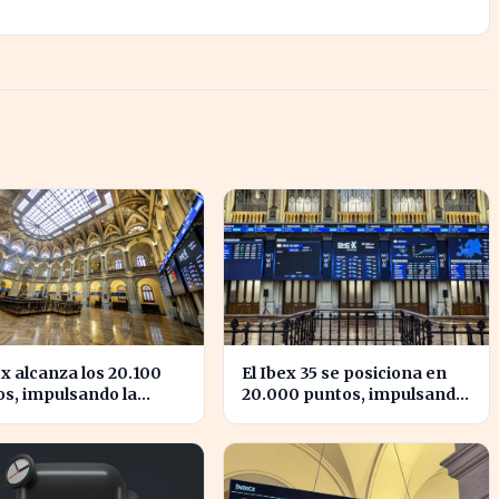
ex alcanza los 20.100
El Ibex 35 se posiciona en
s, impulsando la
20.000 puntos, impulsando
ianza en el mercado
la confianza inversora en
ñol
España