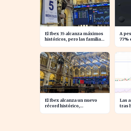
El Ibex 35 alcanza máximos
A pes
históricos, pero las familias
77% e
españolas quedan excluidas
enfre
de a
El Ibex alcanza un nuevo
Las 
récord histórico,
tras 
impulsando la confianza
crec
inversora en España
ingr