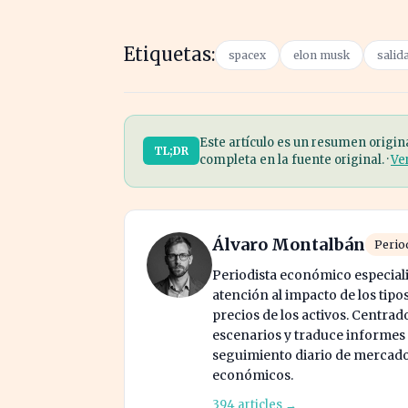
Etiquetas:
spacex
elon musk
salid
Este artículo es un resumen origin
TL;DR
completa en la fuente original. ·
Ve
Álvaro Montalbán
Perio
Periodista económico especial
atención al impacto de los tipos
precios de los activos. Centrad
escenarios y traduce informes
seguimiento diario de mercado c
económicos.
394 articles →