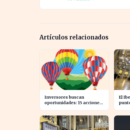
Artículos relacionados
Inversores buscan
El Ib
oportunidades: 15 acciones
punto
clave para aprovechar el
conf
auge bursátil
espa