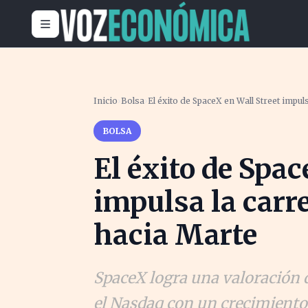
Inicio
›
Bolsa
›
El éxito de SpaceX en Wall Street impul
BOLSA
El éxito de Spac
impulsa la carr
hacia Marte
SpaceX logra una valoración d
el Nasdaq con un crecimiento 