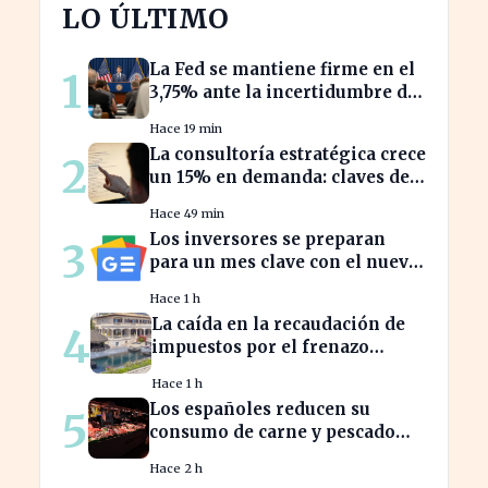
LO ÚLTIMO
La Fed se mantiene firme en el
1
3,75% ante la incertidumbre del
repunte energético
Hace 19 min
La consultoría estratégica crece
2
un 15% en demanda: claves del
éxito actual
Hace 49 min
Los inversores se preparan
3
para un mes clave con el nuevo
calendario económico de Yahoo
Hace 1 h
Finanzas
La caída en la recaudación de
4
impuestos por el frenazo
inmobiliario afecta el
Hace 1 h
presupuesto balear
Los españoles reducen su
5
consumo de carne y pescado
ante el aumento de precios
Hace 2 h