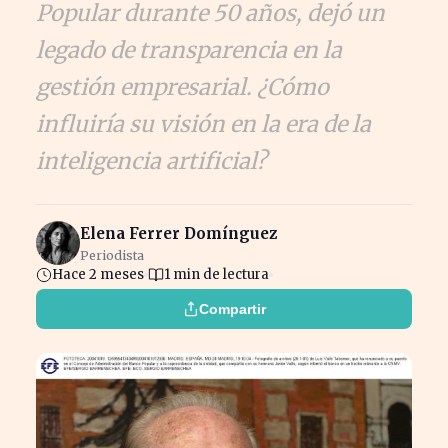
Popular durante 50 años, dejó un
legado de transparencia en la
gestión empresarial. ¿Cómo
influiría su visión en la era de la
inteligencia artificial?
Elena Ferrer Domínguez
Periodista
Hace 2 meses
1 min de lectura
Compartir