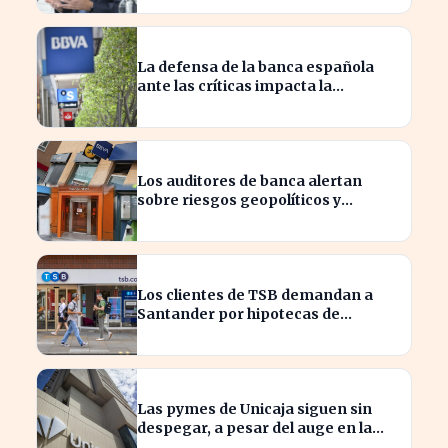
clientes?
La defensa de la banca española
ante las críticas impacta la
confianza del consumidor
hipotecario
Los auditores de banca alertan
sobre riesgos geopolíticos y
tecnológicos cruciales
Los clientes de TSB demandan a
Santander por hipotecas de
Northern Rock afectadas
Las pymes de Unicaja siguen sin
despegar, a pesar del auge en la
banca empresarial