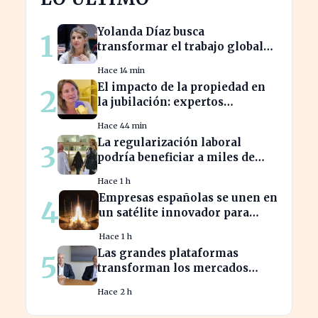
Yolanda Díaz busca
1
transformar el trabajo global
con su propuesta de derechos
Hace 14 min
laborales
El impacto de la propiedad en
2
la jubilación: expertos
advierten sobre su relevancia
Hace 44 min
tras los 40
La regularización laboral
3
podría beneficiar a miles de
trabajadores en España este
Hace 1 h
año.
Empresas españolas se unen en
4
un satélite innovador para
monitorear tormentas
Hace 1 h
europeas
Las grandes plataformas
5
transforman los mercados
privados y redefinen la
Hace 2 h
competencia