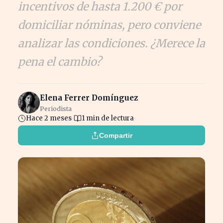
incentivos de hasta 1.200 € por
domiciliar nóminas, pero conviene
analizar las condiciones. ¿Merece la
pena el cambio?
Elena Ferrer Domínguez
Periodista
Hace 2 meses
1 min de lectura
Compartir