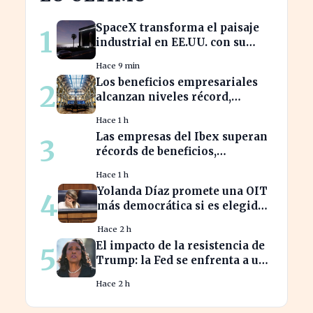
SpaceX transforma el paisaje
1
industrial en EE.UU. con su
nueva megaestructura de 24
Hace 9 min
zonas
Los beneficios empresariales
2
alcanzan niveles récord,
impulsando la inversión en el
Hace 1 h
sector
Las empresas del Ibex superan
3
récords de beneficios,
impulsando la economía
Hace 1 h
española
Yolanda Díaz promete una OIT
4
más democrática si es elegida,
transformando el liderazgo
Hace 2 h
global
El impacto de la resistencia de
5
Trump: la Fed se enfrenta a un
desafío interno inédito
Hace 2 h