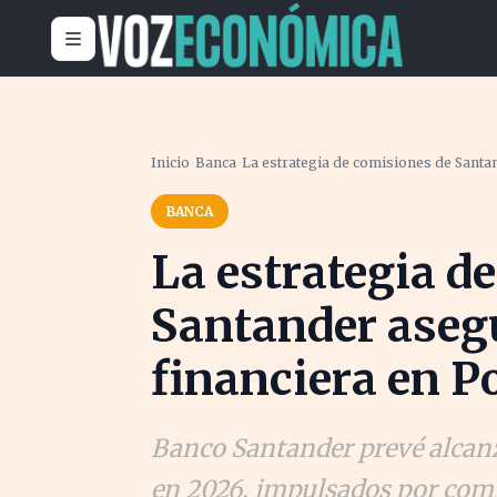
Inicio
›
Banca
›
La estrategia de comisiones de Santan
BANCA
La estrategia d
Santander asegu
financiera en P
Banco Santander prevé alcanz
en 2026, impulsados por comi