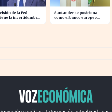
cisión de la Fed
Santander se posiciona
iene la incertidumbre
como el banco europeo
ómica para millones de
mejor preparado para crisis
dounidenses
geopolíticas
 inversión y política. Información actualizada para