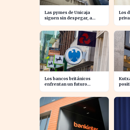
Las pymes de Unicaja
Los d
siguen sin despegar, a
priv
pesar del auge en la banca
antic
empresarial
del 1
Los bancos británicos
Kutxa
enfrentan un futuro
posi
incierto ante la presión
de in
sobre sus beneficios
secto