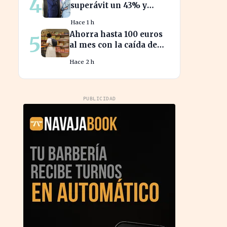
4
superávit un 43% y
redefine su relación
Hace 1 h
financiera con el
Ahorra hasta 100 euros
5
Gobierno
al mes con la caída de
precios en alimentos
Hace 2 h
esenciales
PUBLICIDAD