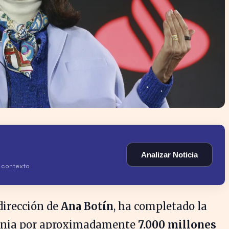
Analizar Noticia
y contexto
dirección de
Ana Botín
, ha completado la
olonia por aproximadamente
7.000 millones