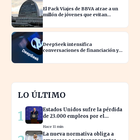
El Pack Viajes de BBVA atrae a un
millón de jóvenes que evitan
comisiones en el extranjero
DeepSeek intensifica
conversaciones de financiación y
prevé aumento de precios en sus
modelos
LO ÚLTIMO
Estados Unidos sufre la pérdida
1
de 23.000 empleos por el
impacto de la guerra
Hace 11 min
La nueva normativa obliga a