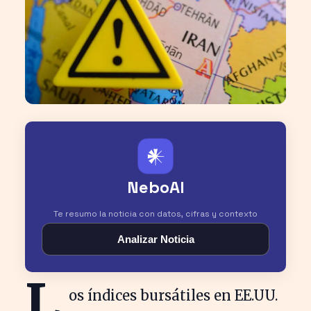
𒀭
NeboAI
Te resumo la noticia con datos, cifras y contexto
Analizar Noticia
L
os índices bursátiles en EE.UU.