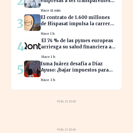
2
empresas a ser transparentes
sobre salarios entre
Hace 41 min
trabajadores en puestos
El contrato de 1.600 millones
3
similares
de Hispasat impulsa la carrera
espacial en Europa
Hace 1 h
El 74 % de las pymes europeas
4
arriesga su salud financiera al
trabajar fuera de horas
Hace 1 h
Isma Juárez desafía a Díaz
5
Ayuso: ¿bajar impuestos para
acceder a la F1?
Hace 2 h
PUBLICIDAD
PUBLICIDAD