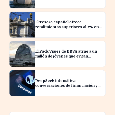
valoración de 2.000 millones
El Tesoro español ofrece
rendimientos superiores al 3% en
sus bonos a largo plazo
El Pack Viajes de BBVA atrae a un
millón de jóvenes que evitan
comisiones en el extranjero
DeepSeek intensifica
conversaciones de financiación y
prevé aumento de precios en sus
modelos