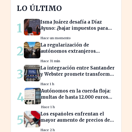
LO ÚLTIMO
Isma Juárez desafía a Díaz
1
Ayuso: ¿bajar impuestos para
acceder a la F1?
Hace un momento
La regularización de
2
autónomos extranjeros
transforma el panorama del
Hace 31 min
empleo turístico
La integración entre Santander
3
y Webster promete transformar
el sector financiero en semanas
Hace 1 h
Autónomos en la cuerda floja:
4
multas de hasta 12.000 euros
por alta tardía
Hace 1 h
Los españoles enfrentan el
5
mayor aumento de precios de
carburantes en dos décadas
Hace 2 h