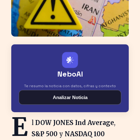
𒀭
NeboAI
Te resumo la noticia con datos, cifras y contexto
Analizar Noticia
E
l
DOW JONES Ind Average
,
S&P 500
y
NASDAQ 100