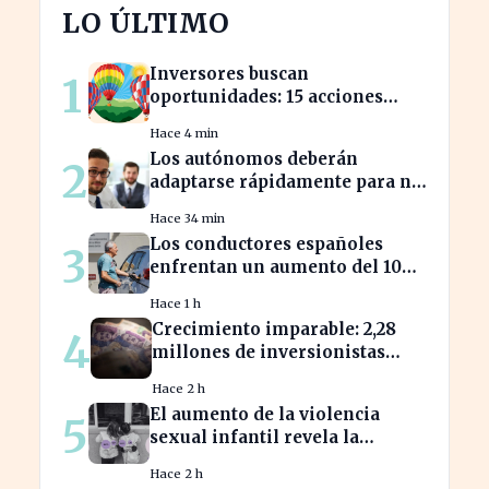
LO ÚLTIMO
Inversores buscan
1
oportunidades: 15 acciones
clave para aprovechar el auge
Hace 4 min
bursátil
Los autónomos deberán
2
adaptarse rápidamente para no
perder beneficios en sus
Hace 34 min
nóminas
Los conductores españoles
3
enfrentan un aumento del 10%
en los precios de gasolina
Hace 1 h
desde marzo
Crecimiento imparable: 2,28
4
millones de inversionistas
confían en fondos fiduciarios
Hace 2 h
de $123,7 billones
El aumento de la violencia
5
sexual infantil revela la
vulnerabilidad del hogar
Hace 2 h
familiar