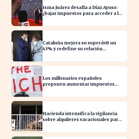
Isma Juárez desafía a Díaz Ayuso:
¿bajar impuestos para acceder a la
F1?
Cataluña mejora su superávit un
43% y redefine su relación
financiera con el Gobierno
Los millonarios españoles
proponen aumentar impuestos
para reducir la desigualdad
económica
Hacienda intensifica la vigilancia
sobre alquileres vacacionales para
combatir el fraude