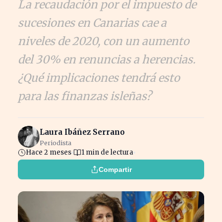
La recaudación por el impuesto de
sucesiones en Canarias cae a
niveles de 2020, con un aumento
del 30% en renuncias a herencias.
¿Qué implicaciones tendrá esto
para las finanzas isleñas?
Laura Ibáñez Serrano
Periodista
Hace 2 meses
1 min de lectura
Compartir