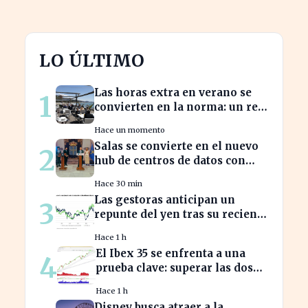
LO ÚLTIMO
Las horas extra en verano se
1
convierten en la norma: un reto
para los trabajadores
Hace un momento
Salas se convierte en el nuevo
2
hub de centros de datos con
1.226 millones en inversión
Hace 30 min
Las gestoras anticipan un
3
repunte del yen tras su reciente
reactivación
Hace 1 h
El Ibex 35 se enfrenta a una
4
prueba clave: superar las dos
resistencias para alcanzar los
Hace 1 h
21.200 puntos
Disney busca atraer a la