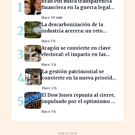
Brad Pitt busca transparencia
1
financiera en la guerra legal
con Angelina Jolie
Hace 59 min
La descarbonización de la
2
industria acerera: un reto
ambiental y económico crucial
Hace 1 h
Aragón se convierte en clave
3
electoral: el impacto en las
elecciones nacionales
Hace 2 h
La gestión patrimonial se
4
convierte en la nueva prioridad
de la banca española
Hace 2 h
El Dow Jones repunta al cierre,
5
impulsado por el optimismo en
tecnología y aeroespacial
Hace 3 h
PUBLICIDAD