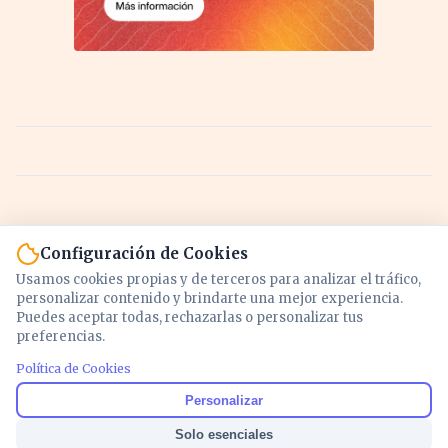
Configuración de Cookies
Usamos cookies propias y de terceros para analizar el tráfico,
personalizar contenido y brindarte una mejor experiencia.
Puedes aceptar todas, rechazarlas o personalizar tus
preferencias.
Política de Cookies
Noticias y análisis de economía, mercados,
Personalizar
inversión y política. Información actualizada
Solo esenciales
para entender lo que mueve tu dinero y tu