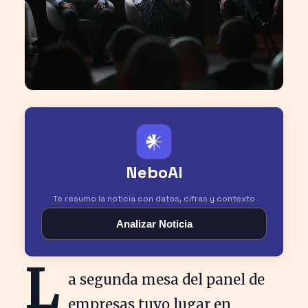
𒀭
NeboAI
Te resumo la noticia con datos, cifras y contexto
Analizar Noticia
L
a segunda mesa del panel de
empresas tuvo lugar en