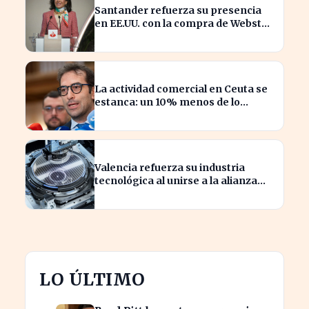
Santander refuerza su presencia
en EE.UU. con la compra de Webster
tras el visto bueno de la Fed
La actividad comercial en Ceuta se
estanca: un 10% menos de lo
habitual
Valencia refuerza su industria
tecnológica al unirse a la alianza
europea de semiconductores
LO ÚLTIMO