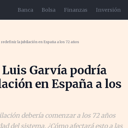
Banca
Bolsa
Finanzas
Inversión
redefinir la jubilación en España a los 72 años
 Luis Garvía podría
ilación en España a los
bilación debería comenzar a los 72 años
dad del sistema. ¿Cómo afectará esto a las