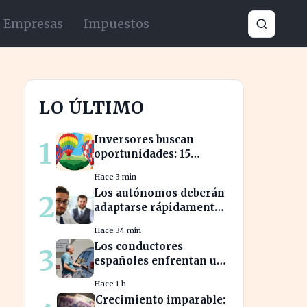
Empresas
Impuestos
LO ÚLTIMO
Inversores buscan
1
oportunidades: 15
acciones clave para
Hace 3 min
aprovechar el auge
Los autónomos deberán
2
bursátil
adaptarse rápidamente
para no perder
Hace 34 min
beneficios en sus
Los conductores
3
nóminas
españoles enfrentan un
aumento del 10% en los
Hace 1 h
precios de gasolina
Crecimiento imparable:
desde marzo