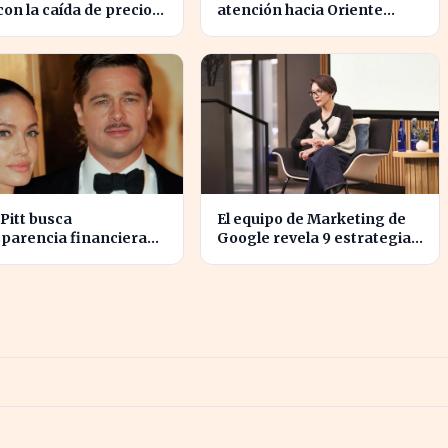
on la caída de precios
atención hacia Oriente
imentos esenciales
Medio mientras Wall Street
se desploma
Pitt busca
El equipo de Marketing de
parencia financiera
Google revela 9 estrategias
 guerra legal con
para alinear objetivos con
ina Jolie
Finanzas