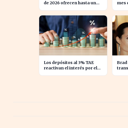
de 2026 ofrecen hasta un
mes c
5% TIN: ¿estás
en al
aprovechando tu dinero?
Los depósitos al 3% TAE
Brad 
reactivan el interés por el
trans
ahorro en España
en la
Angel