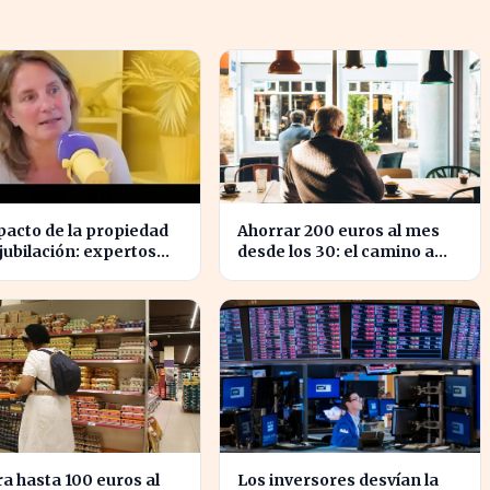
pacto de la propiedad
Ahorrar 200 euros al mes
 jubilación: expertos
desde los 30: el camino a
rten sobre su
medio millón en tu
ancia tras los 40
jubilación
a hasta 100 euros al
Los inversores desvían la