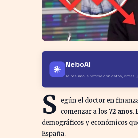
NeboAI
𒀭
Te resumo la noticia con datos, cifras 
S
egún el doctor en finanz
comenzar a los
72 años
.
demográficos y económicos que
España.