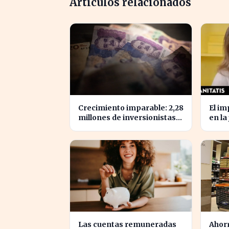
Artículos relacionados
Crecimiento imparable: 2,28
El im
millones de inversionistas
en la
confían en fondos
advie
fiduciarios de $123,7 billones
relev
Las cuentas remuneradas
Ahorr