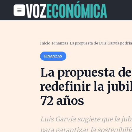
Inicio
›
Finanzas
›
La propuesta de Luis Garvía podría 
FINANZAS
La propuesta de
redefinir la jub
72 años
Luis Garvía sugiere que la ju
para garantizar la sostenibili