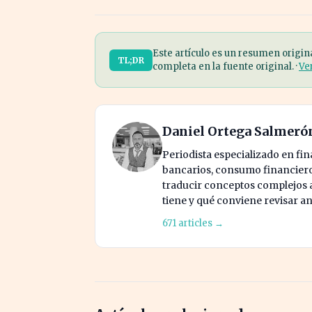
Este artículo es un resumen origin
TL;DR
completa en la fuente original. ·
Ve
Daniel Ortega Salmeró
Periodista especializado en fi
bancarios, consumo financiero 
traducir conceptos complejos a 
tiene y qué conviene revisar an
671 articles →