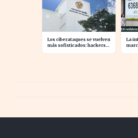
Los ciberataques se vuelven
La in
más sofisticados: hackers
marc
utilizan IA autónoma contra
para 
Tailandia
tras 