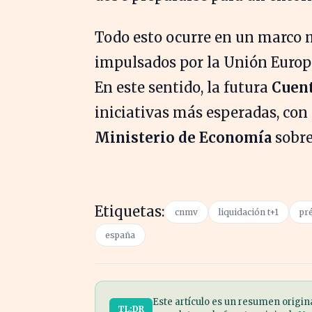
Todo esto ocurre en un marco 
impulsados por la Unión Europe
En este sentido, la futura
Cuent
iniciativas más esperadas, con 
Ministerio de Economía
sobre
Etiquetas:
cnmv
liquidación t+1
pr
españa
Este artículo es un resumen origin
TL;DR