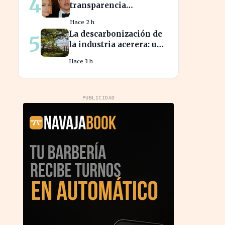
4
transparencia
financiera en la guerra
Hace 2 h
legal con Angelina Jolie
La descarbonización de
5
la industria acerera: un
reto ambiental y
Hace 3 h
económico crucial
PUBLICIDAD