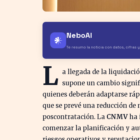
NeboAI
𒀭
Te resumo la noticia con datos, cifras 
L
a llegada de la liquidac
supone un cambio signifi
quienes deberán adaptarse ráp
que se prevé una reducción de
poscontratación. La
CNMV
ha 
comenzar la planificación y a
riesgos operativos y reputacion