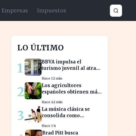
Empresas
Impuestos
LO ÚLTIMO
BBVA impulsa el
1
turismo juvenil al atraer
un millón de jóvenes
Hace 12 min
con nuevas ofertas
Los agricultores
2
españoles obtienen más
seguridad en sus ventas
Hace 42 min
a la UE con nuevos
La música clásica se
3
contratos
consolida como
herramienta para
Hace 1 h
mejorar el ambiente
Brad Pitt busca
laboral en empresas