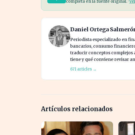
completa en la fuente original. ·
Ve
Daniel Ortega Salmeró
Periodista especializado en fi
bancarios, consumo financiero 
traducir conceptos complejos a 
tiene y qué conviene revisar an
671 articles →
Artículos relacionados