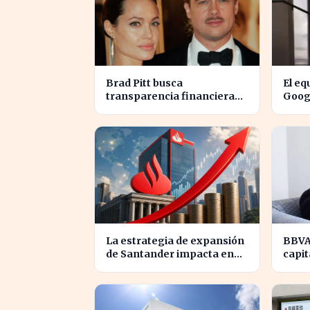
Brad Pitt busca
El eq
transparencia financiera
Googl
en la guerra legal con
para 
Angelina Jolie
Fina
La estrategia de expansión
BBVA
de Santander impacta en
capit
12.000 millones de capital
millo
disponible
Iberd