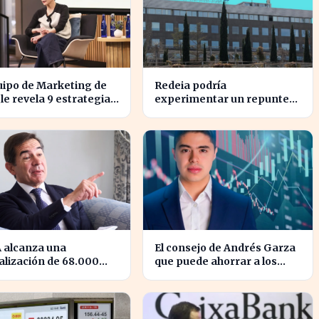
uipo de Marketing de
Redeia podría
e revela 9 estrategias
experimentar un repunte
alinear objetivos con
en bolsa si se activan estos
nzas
cuatro factores clave
 alcanza una
El consejo de Andrés Garza
alización de 68.000
que puede ahorrar a los
nes, superando a
consumidores miles de
rola
euros