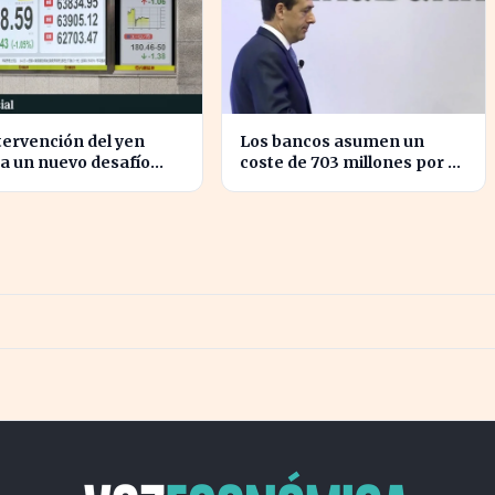
tervención del yen
Los bancos asumen un
a un nuevo desafío
coste de 703 millones por el
la economía global
nuevo impuesto
15 años
extraordinario