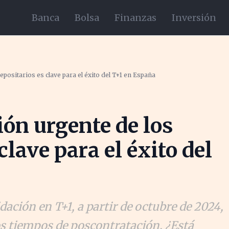
Banca
Bolsa
Finanzas
Inversión
positarios es clave para el éxito del T+1 en España
ón urgente de los
clave para el éxito del
dación en T+1, a partir de octubre de 2024,
s tiempos de poscontratación. ¿Está