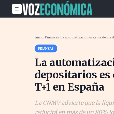
Inicio
›
Finanzas
›
La automatización urgente de los de
FINANZAS
La automatizaci
depositarios es 
T+1 en España
La CNMV advierte que la liqui
reducirá en más de un 80% lo