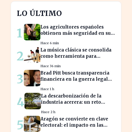
LO ÚLTIMO
Los agricultores españoles
1
obtienen más seguridad en sus
ventas a la UE con nuevos
Hace 6 min
contratos
La música clásica se consolida
2
como herramienta para
mejorar el ambiente laboral en
Hace 36 min
empresas
Brad Pitt busca transparencia
3
financiera en la guerra legal
con Angelina Jolie
Hace 1 h
La descarbonización de la
4
industria acerera: un reto
ambiental y económico crucial
Hace 2 h
Aragón se convierte en clave
5
electoral: el impacto en las
elecciones nacionales