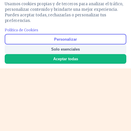
Usamos cookies propias y de terceros para analizar el tráfico,
personalizar contenido y brindarte una mejor experiencia.
Puedes aceptar todas, rechazarlas o personalizar tus
preferencias.
Política de Cookies
Noticias y análisis de economía, mercados,
Personalizar
inversión y política. Información actualizada
Solo esenciales
para entender lo que mueve tu dinero y tu
país.
Aceptar todas
Nosotros
Cookies
Privacidad
Términos
Política de Contenido
© 2026 VOZECONOMICA. Todos los derechos reservados.