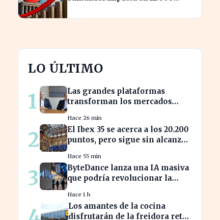
millones de capital disponible
LO ÚLTIMO
Las grandes plataformas
1
transforman los mercados
privados y redefinen la
Hace 26 min
competencia
El Ibex 35 se acerca a los 20.200
2
puntos, pero sigue sin alcanzar
máximos históricos
Hace 55 min
ByteDance lanza una IA masiva
3
que podría revolucionar la
competencia en el sector
Hace 1 h
Los amantes de la cocina
4
disfrutarán de la freidora retro