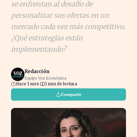
se enfrentan al desafío de
personalizar sus ofertas en un
mercado cada vez más competitivo.
¿Qué estrategias están
implementando?
Redacción
Equipo Voz Económica
Hace 1 mes
1 min de lectura
Compartir