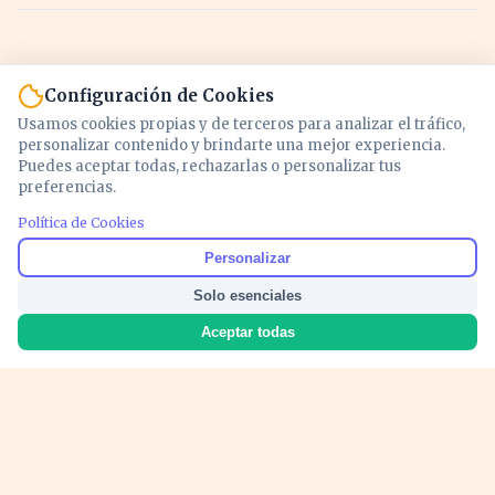
Configuración de Cookies
Usamos cookies propias y de terceros para analizar el tráfico,
personalizar contenido y brindarte una mejor experiencia.
Puedes aceptar todas, rechazarlas o personalizar tus
preferencias.
Política de Cookies
Noticias y análisis de economía, mercados,
Personalizar
inversión y política. Información actualizada
Solo esenciales
para entender lo que mueve tu dinero y tu
país.
Aceptar todas
Nosotros
Cookies
Privacidad
Términos