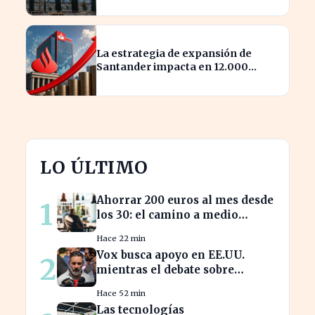
La estrategia de expansión de
Santander impacta en 12.000
millones de capital disponible
LO ÚLTIMO
Ahorrar 200 euros al mes desde
1
los 30: el camino a medio
millón en tu jubilación
Hace 22 min
Vox busca apoyo en EE.UU.
2
mientras el debate sobre
inmigración marroquí se
Hace 52 min
intensifica
Las tecnologías