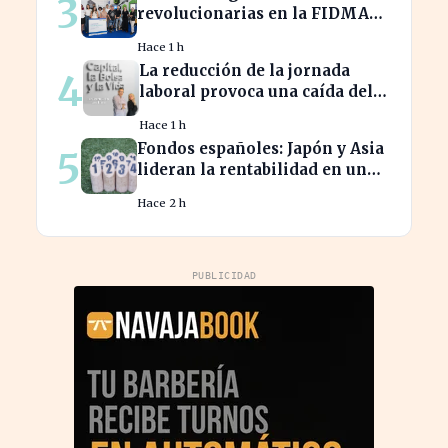
3
revolucionarias en la FIDMA
prometen cambiar el futuro
Hace 1 h
empresarial en Asturias
La reducción de la jornada
4
laboral provoca una caída del
2% en la productividad
Hace 1 h
española
Fondos españoles: Japón y Asia
5
lideran la rentabilidad en un
semestre de IA en 2026
Hace 2 h
PUBLICIDAD