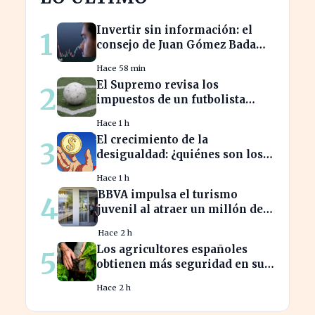
Invertir sin información: el
1
consejo de Juan Gómez Bada
que puede costar caro
Hace 58 min
El Supremo revisa los
2
impuestos de un futbolista
cedido, afectando su
Hace 1 h
patrimonio en España
El crecimiento de la
3
desigualdad: ¿quiénes son los
nuevos millonarios en España?
Hace 1 h
BBVA impulsa el turismo
4
juvenil al atraer un millón de
jóvenes con nuevas ofertas
Hace 2 h
Los agricultores españoles
5
obtienen más seguridad en sus
ventas a la UE con nuevos
Hace 2 h
contratos