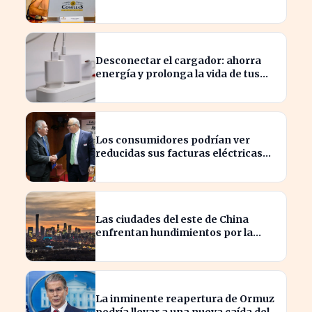
empresas locales
Desconectar el cargador: ahorra
energía y prolonga la vida de tus
dispositivos
Los consumidores podrían ver
reducidas sus facturas eléctricas
gracias a un ahorro de 800 millones
para Iberdrola y Endesa.
Las ciudades del este de China
enfrentan hundimientos por la
extracción excesiva de agua
subterránea
La inminente reapertura de Ormuz
podría llevar a una nueva caída del