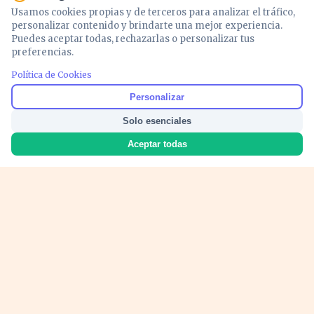
Usamos cookies propias y de terceros para analizar el tráfico,
personalizar contenido y brindarte una mejor experiencia.
Puedes aceptar todas, rechazarlas o personalizar tus
preferencias.
Política de Cookies
Noticias y análisis de economía, mercados,
Personalizar
inversión y política. Información actualizada
Solo esenciales
para entender lo que mueve tu dinero y tu
país.
Aceptar todas
Nosotros
Cookies
Privacidad
Términos
Política de Contenido
© 2026 VOZECONOMICA. Todos los derechos reservados.