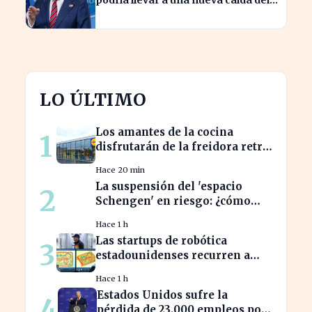
petróleo
LO ÚLTIMO
Los amantes de la cocina
1
disfrutarán de la freidora retro
de Lidl por menos de 40 euros
Hace 20 min
La suspensión del 'espacio
2
Schengen' en riesgo: ¿cómo
afecta a los viajeros en Europa?
Hace 1 h
Las startups de robótica
3
estadounidenses recurren a
piezas chinas para reducir
Hace 1 h
costes
Estados Unidos sufre la
4
pérdida de 23.000 empleos por