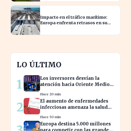
Impacto en el tráfico marítimo:
Europa enfrenta retrasos en su
ambicioso proyecto bajo el Báltico
LO ÚLTIMO
Los inversores desvían la
1
atención hacia Oriente Medio
mientras Wall Street se
Hace 20 min
desploma
El aumento de enfermedades
2
infecciosas amenaza la salud
pública por el cambio climático
Hace 50 min
Europa destina 5.000 millones
3
para competir con las grandes