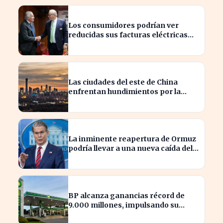
Los consumidores podrían ver
reducidas sus facturas eléctricas
gracias a un ahorro de 800 millones
para Iberdrola y Endesa.
Las ciudades del este de China
enfrentan hundimientos por la
extracción excesiva de agua
subterránea
La inminente reapertura de Ormuz
podría llevar a una nueva caída del
petróleo
BP alcanza ganancias récord de
9.000 millones, impulsando su
posición en el mercado energético