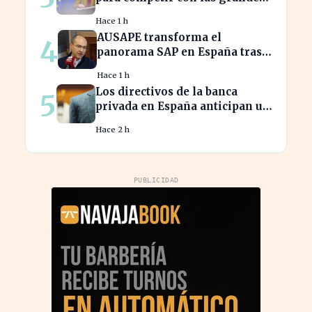
tecnológicas de EE.UU.
Hace 1 h
AUSAPE transforma el
4
panorama SAP en España tras
tres décadas de innovación
Hace 1 h
Los directivos de la banca
5
privada en España anticipan un
crecimiento del 15% en
Hace 2 h
beneficios
PUBLICIDAD