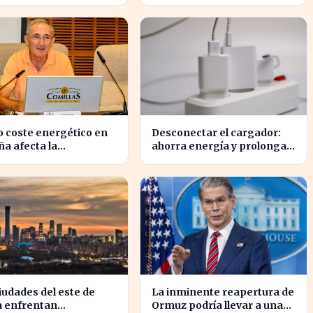
d en los precios de
ambiental y económico
urante este verano
crucial
to coste energético en
Desconectar el cargador:
a afecta la
ahorra energía y prolonga
titividad de las
la vida de tus dispositivos
esas locales
iudades del este de
La inminente reapertura de
a enfrentan
Ormuz podría llevar a una