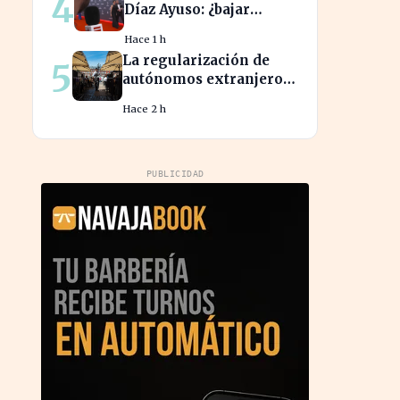
4
Díaz Ayuso: ¿bajar
impuestos para acceder
Hace 1 h
a la F1?
La regularización de
5
autónomos extranjeros
transforma el panorama
Hace 2 h
del empleo turístico
PUBLICIDAD