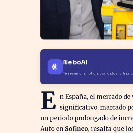
NeboAI
𒀭
Te resumo la noticia con datos, cifras 
E
n España, el mercado de
significativo, marcado p
un periodo prolongado de incr
Auto en
Sofinco
, resalta que 