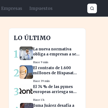
Empresas
Impuestos
LO ÚLTIMO
La nueva normativa
1
obliga a empresas a ser
transparentes sobre
Hace 9 min
salarios entre
El contrato de 1.600
2
trabajadores en puestos
millones de Hispasat
similares
impulsa la carrera
Hace 39 min
espacial en Europa
El 74 % de las pymes
3
europeas arriesga su
salud financiera al
Hace 1 h
trabajar fuera de horas
Isma Juárez desafía a