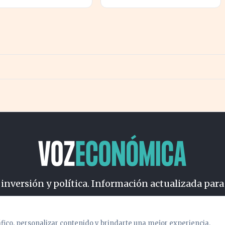
mientos por la
nueva caída del petróleo
cción excesiva de
 subterránea
 inversión y política. Información actualizada para
osotros
Cookies
Privacidad
Términos
Política de Conteni
áfico, personalizar contenido y brindarte una mejor experiencia.