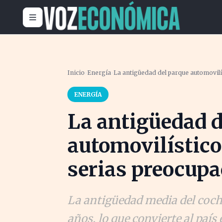
Inicio
›
Energía
›
La antigüedad del parque automovilí
ENERGÍA
La antigüedad d
automovilístico
serias preocup
La antigüedad media del coch
años, lo que convierte al país