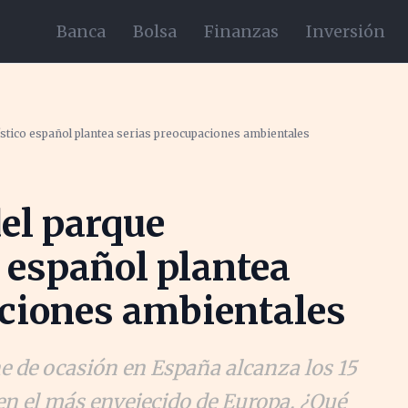
Banca
Bolsa
Finanzas
Inversión
stico español plantea serias preocupaciones ambientales
el parque
 español plantea
aciones ambientales
e de ocasión en España alcanza los 15
 en el más envejecido de Europa. ¿Qué