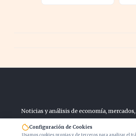
eléctricas gracias a un
hundi
ahorro de 800 millones
extra
para Iberdrola y Endesa.
agua
Noticias y análisis de economía, mercados,
N
Configuración de Cookies
Usamos cookies propias y de terceros para analizar el tr