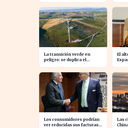
de carburantes en dos
récor
décadas durante el verano
carb
La transición verde en
El al
peligro: se duplica el
Españ
presupuesto pero sigue
compe
siendo insuficiente
empr
Los consumidores podrían
Las c
ver reducidas sus facturas
Chin