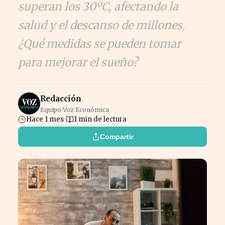
superan los 30ºC, afectando la
salud y el descanso de millones.
¿Qué medidas se pueden tomar
para mejorar el sueño?
Redacción
Equipo Voz Económica
Hace 1 mes
1 min de lectura
Compartir