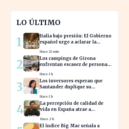
LO ÚLTIMO
Italia bajo presión: El Gobierno
1
español urge a aclarar la
situación en Schengen
Hace 21 min
Los campings de Girona
2
enfrentan escasez de personal
y miran a Latinoamérica para
Hace 1 h
cubrirla
Los inversores esperan que
3
Santander duplique su
dividendo en dos años, según
Hace 1 h
GVC Gaesco
La percepción de calidad de
4
vida en España atrae a
franceses, a pesar de impuestos
Hace 2 h
más altos
El índice Big Mac señala a