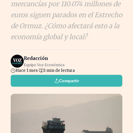
mercancías por 110.074 millones de
euros siguen parados en el Estrecho
de Ormuz. ¿Cómo afectará esto a la
economía global y local?
Redacción
Equipo Voz Económica
Hace 1 mes
1 min de lectura
Compartir