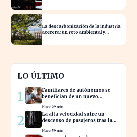
precios de carburante este verano
La descarbonización de la industria
acerera: un reto ambiental y
económico crucial
LO ÚLTIMO
Familiares de autónomos se
1
benefician de un nuevo
convenio para seguir cotizando
Hace 29 min
La alta velocidad sufre un
2
descenso de pasajeros tras la
crisis de Adamuz
Hace 59 min