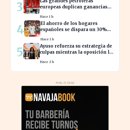
Las grandes petroleras
3
europeas duplican ganancias
en medio del conflicto iraní
Hace 1 h
El ahorro de los hogares
4
españoles se dispara un 30%
ante la crisis económica
Hace 1 h
Ayuso refuerza su estrategia de
5
culpas mientras la oposición la
critica con fuerza
Hace 2 h
PUBLICIDAD