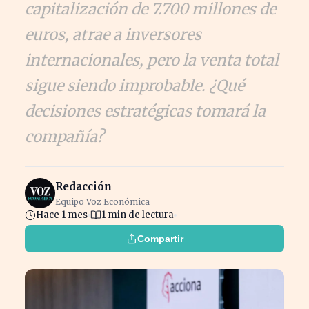
capitalización de 7.700 millones de
euros, atrae a inversores
internacionales, pero la venta total
sigue siendo improbable. ¿Qué
decisiones estratégicas tomará la
compañía?
Redacción
Equipo Voz Económica
Hace 1 mes
1 min de lectura
Compartir