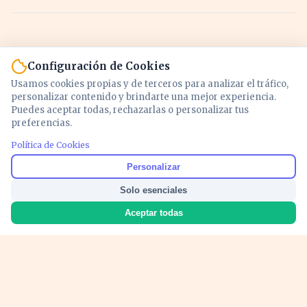
Configuración de Cookies
Usamos cookies propias y de terceros para analizar el tráfico,
personalizar contenido y brindarte una mejor experiencia.
Puedes aceptar todas, rechazarlas o personalizar tus
preferencias.
Política de Cookies
Noticias y análisis de economía, mercados,
Personalizar
inversión y política. Información actualizada
Solo esenciales
para entender lo que mueve tu dinero y tu
país.
Aceptar todas
Nosotros
Cookies
Privacidad
Términos