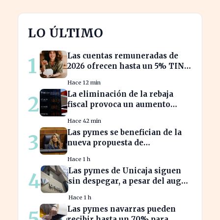
LO ÚLTIMO
Las cuentas remuneradas de
1
2026 ofrecen hasta un 5% TIN:
¿estás aprovechando tu dinero?
Hace 12 min
La eliminación de la rebaja
2
fiscal provoca un aumento
récord en los precios de
Hace 42 min
carburante este verano
Las pymes se benefician de la
3
nueva propuesta de
transparencia salarial de Díaz
Hace 1 h
Las pymes de Unicaja siguen
4
sin despegar, a pesar del auge
en la banca empresarial
Hace 1 h
Las pymes navarras pueden
5
recibir hasta un 70% para