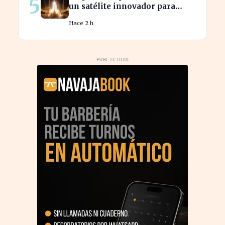
5
un satélite innovador para
monitorear tormentas
Hace 2 h
europeas
PUBLICIDAD