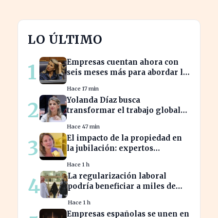
LO ÚLTIMO
Empresas cuentan ahora con
1
seis meses más para abordar la
brecha salarial sin
Hace 17 min
restricciones de
Yolanda Díaz busca
2
confidencialidad
transformar el trabajo global
con su propuesta de derechos
Hace 47 min
laborales
El impacto de la propiedad en
3
la jubilación: expertos
advierten sobre su relevancia
Hace 1 h
tras los 40
La regularización laboral
4
podría beneficiar a miles de
trabajadores en España este
Hace 1 h
año.
Empresas españolas se unen en