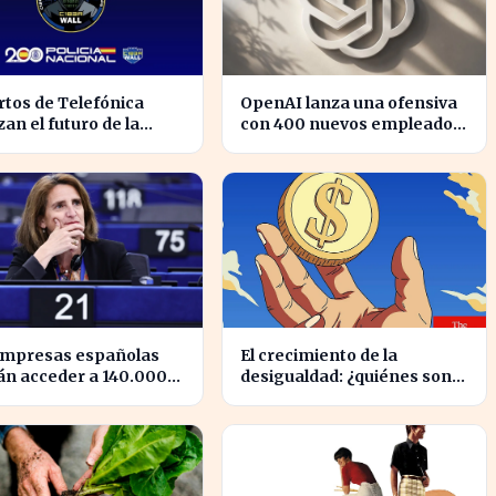
tos de Telefónica
OpenAI lanza una ofensiva
zan el futuro de la
con 400 nuevos empleados
idad digital en un
para desafiar a Apple
 cibernético incierto
empresas españolas
El crecimiento de la
án acceder a 140.000
desigualdad: ¿quiénes son
nes en ayudas para la
los nuevos millonarios en
ición ecológica
España?