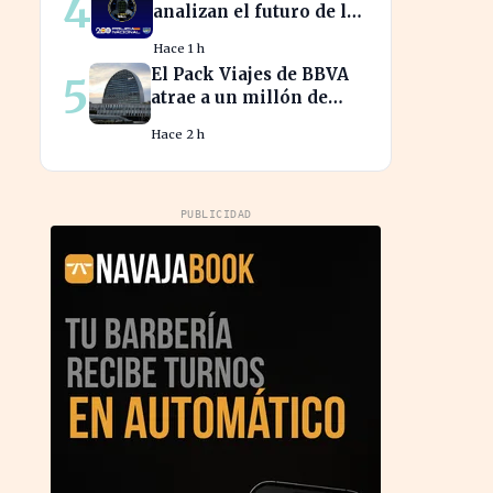
4
analizan el futuro de la
identidad digital en un
Hace 1 h
mundo cibernético
El Pack Viajes de BBVA
5
incierto
atrae a un millón de
jóvenes que evitan
Hace 2 h
comisiones en el
extranjero
PUBLICIDAD