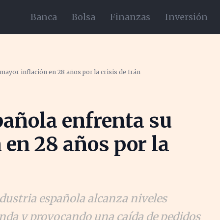
Banca
Bolsa
Finanzas
Inversión
mayor inflación en 28 años por la crisis de Irán
pañola enfrenta su
 en 28 años por la
ndustria española alcanza niveles
anda y provocando una caída de pedidos