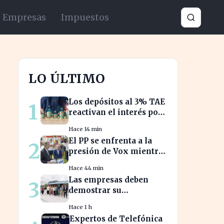
Empresas
Impuestos
LO ÚLTIMO
Los depósitos al 3% TAE
1
reactivan el interés por
el ahorro en España
Hace 14 min
El PP se enfrenta a la
2
presión de Vox mientras
aborda la crisis
Hace 44 min
migratoria en Ceuta
Las empresas deben
3
demostrar su
compromiso con la
Hace 1 h
sostenibilidad para
Expertos de Telefónica
evitar sanciones