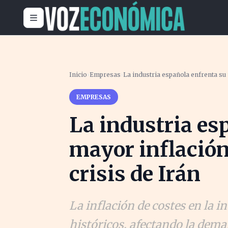
Inicio
›
Empresas
›
La industria española enfrenta su 
EMPRESAS
La industria es
mayor inflación
crisis de Irán
La inflación de costes en la i
históricos, afectando la dem