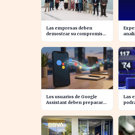
Las empresas deben
Exper
demostrar su compromiso
anali
con la sostenibilidad para
ident
evitar sanciones
mundo
Los usuarios de Google
Las 
Assistant deben prepararse
podr
para la transición a Gemini
millo
en sus dispositivos.
trans