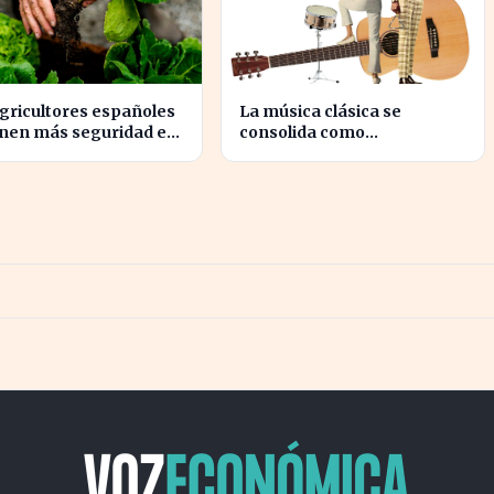
gricultores españoles
La música clásica se
enen más seguridad en
consolida como
entas a la UE con
herramienta para mejorar
os contratos
el ambiente laboral en
empresas