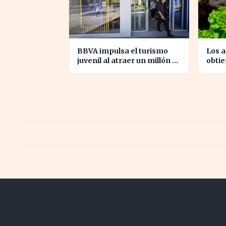
BBVA impulsa el turismo
Los a
juvenil al atraer un millón de
obti
jóvenes con nuevas ofertas
sus v
nuev