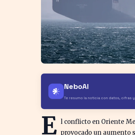
NeboAI
𒀭
Te resumo la noticia con datos, cifras 
E
l conflicto en Oriente M
provocado un aumento sig