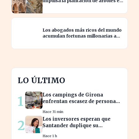
impulsa la plantación de árboles en
París para revitalizar la ciudad
Los abogados más ricos del mundo
acumulan fortunas millonarias a
costa de sus clientes
LO ÚLTIMO
Los campings de Girona
1
enfrentan escasez de personal
y miran a Latinoamérica para
Hace 31 min
cubrirla
Los inversores esperan que
2
Santander duplique su
dividendo en dos años, según
Hace 1 h
GVC Gaesco