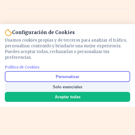
Configuración de Cookies
Usamos cookies propias y de terceros para analizar el tráfico,
personalizar contenido y brindarte una mejor experiencia.
Puedes aceptar todas, rechazarlas o personalizar tus
preferencias.
Política de Cookies
Noticias y análisis de economía, mercados,
Personalizar
inversión y política. Información actualizada
Solo esenciales
para entender lo que mueve tu dinero y tu
país.
Aceptar todas
Nosotros
Cookies
Privacidad
Términos