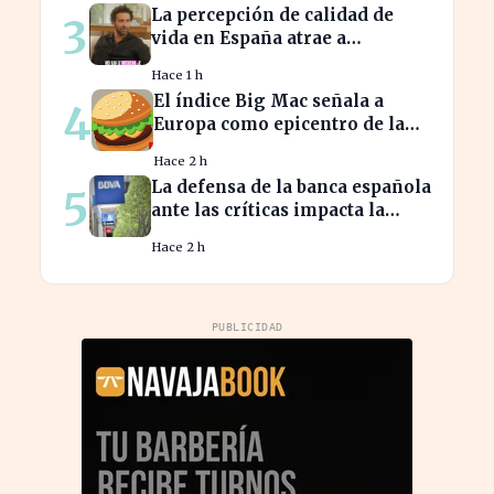
La percepción de calidad de
3
vida en España atrae a
franceses, a pesar de impuestos
Hace 1 h
más altos
El índice Big Mac señala a
4
Europa como epicentro de la
guerra de la carne monetaria
Hace 2 h
La defensa de la banca española
5
ante las críticas impacta la
confianza del consumidor
Hace 2 h
hipotecario
PUBLICIDAD