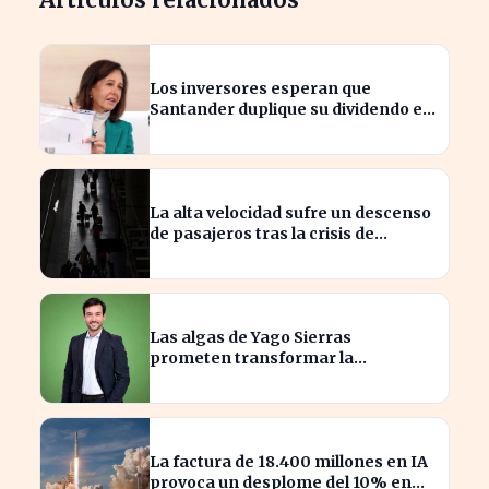
Los inversores esperan que
Santander duplique su dividendo en
dos años, según GVC Gaesco
La alta velocidad sufre un descenso
de pasajeros tras la crisis de
Adamuz
Las algas de Yago Sierras
prometen transformar la
contaminación en recursos
sostenibles
La factura de 18.400 millones en IA
provoca un desplome del 10% en