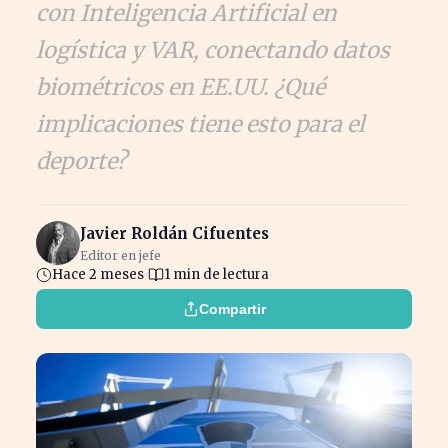
con Inteligencia Artificial en
logística y VAR, conectando datos
biométricos en EE.UU. ¿Qué
implicaciones tiene esto para el
deporte?
Javier Roldán Cifuentes
Editor en jefe
Hace 2 meses
1 min de lectura
Compartir