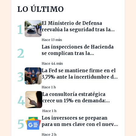
LO ÚLTIMO
El Ministerio de Defensa
1
reevalúa la seguridad tras la
alerta de la fábrica SAIC en
Hace 13 min
Galicia
Las inspecciones de Hacienda
2
se complican tras la
prohibición del Supremo sobre
Hace 44 min
el 'plan B
La Fed se mantiene firme en el
3
3,75% ante la incertidumbre del
repunte energético
Hace 1 h
La consultoría estratégica
4
crece un 15% en demanda:
claves del éxito actual
Hace 1 h
Los inversores se preparan
5
para un mes clave con el nuevo
calendario económico de Yahoo
Hace 2 h