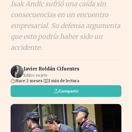
Isak Andic sufrió una caída sin
consecuencias en un encuentro
empresarial. Su defensa argumenta
que esto podría haber sido un
accidente.
Javier Roldán Cifuentes
Editor en jefe
Hace 2 meses
1 min de lectura
Compartir