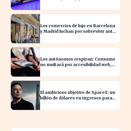
mercado actual
Los comercios de lujo en Barcelona
y Madrid luchan por sobrevivir ante
la escasez de espacios
Los autónomos respiran: Consumo
no multará por accesibilidad web,
pero marketplaces lo imponen
El ambicioso objetivo de SpaceX: un
billón de dólares en ingresos para
2030