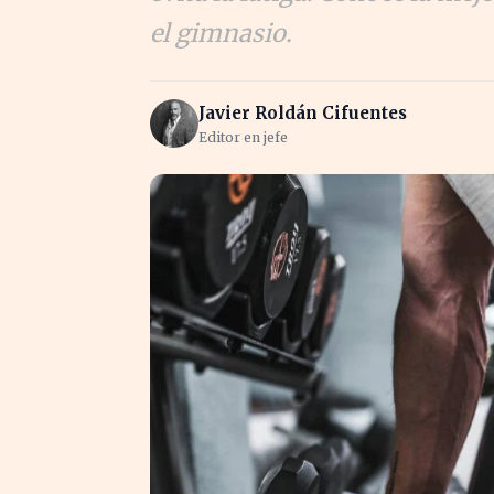
el gimnasio.
Javier Roldán Cifuentes
Editor en jefe