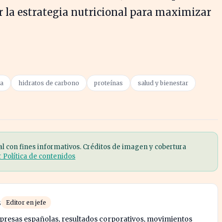
ar la estrategia nutricional para maximizar
va
hidratos de carbono
proteínas
salud y bienestar
al con fines informativos. Créditos de imagen y cobertura
r Política de contenidos
s
Editor en jefe
mpresas españolas, resultados corporativos, movimientos