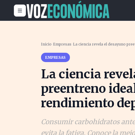
Inicio
›
Empresas
›
La ciencia revela el desayuno pre
EMPRESAS
La ciencia reve
preentreno idea
rendimiento de
Consumir carbohidratos antes
evita la fatiga. Conoce la me