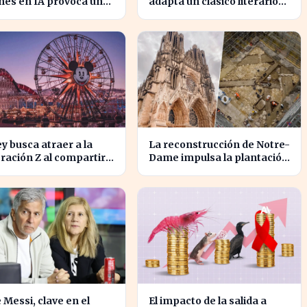
nes en IA provoca un
adapta un clásico literario
lome del 10% en
se estrena hoy, ¡no te la
eX
pierdas!
y busca atraer a la
La reconstrucción de Notre-
ación Z al compartir
Dame impulsa la plantación
tálogo en TikTok
de árboles en París para
revitalizar la ciudad
 Messi, clave en el
El impacto de la salida a