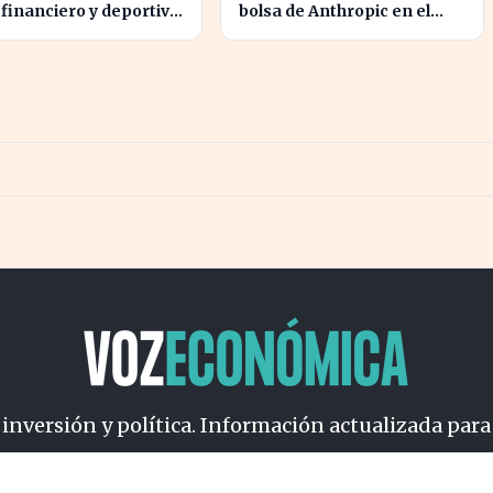
 financiero y deportivo
bolsa de Anthropic en el
onel Messi en la
bienestar de los camarones
lidad
y causas olvidadas
 inversión y política. Información actualizada para
osotros
Cookies
Privacidad
Términos
Política de Conteni