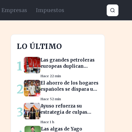
Empresas
Impuestos
LO ÚLTIMO
Las grandes petroleras
1
europeas duplican
ganancias en medio del
Hace 22 min
conflicto iraní
El ahorro de los hogares
2
españoles se dispara un
30% ante la crisis
Hace 52 min
económica
Ayuso refuerza su
3
estrategia de culpas
mientras la oposición la
Hace 1 h
critica con fuerza
Las algas de Yago