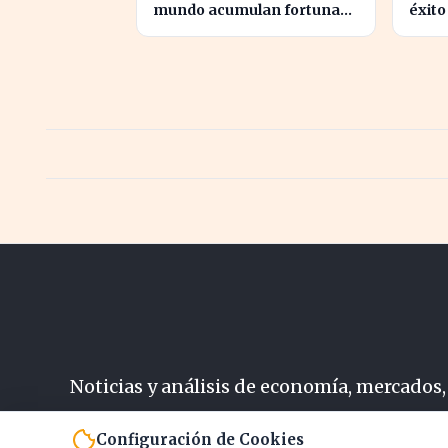
mundo acumulan fortunas
éxito
millonarias a costa de sus
de Li
clientes
actua
Noticias y análisis de economía, mercados,
N
Configuración de Cookies