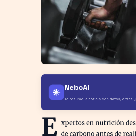
NeboAI
𒀭
Te resumo la noticia con datos, cifras 
E
xpertos en nutrición de
de carbono antes de real