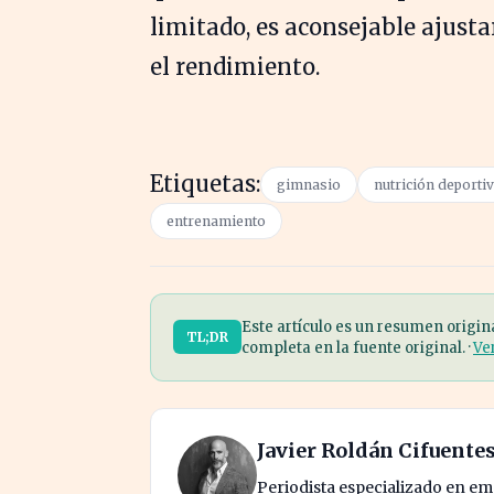
limitado, es aconsejable ajust
el rendimiento.
Etiquetas:
gimnasio
nutrición deporti
entrenamiento
Este artículo es un resumen origin
TL;DR
completa en la fuente original. ·
Ve
Javier Roldán Cifuente
Periodista especializado en e