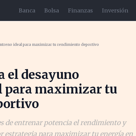
Banca
Bolsa
Finanzas
Inversión
entreno ideal para maximizar tu rendimiento deportivo
la el desayuno
l para maximizar tu
portivo
 de entrenar potencia el rendimiento y
jor estrategia para maximizar tu energía en