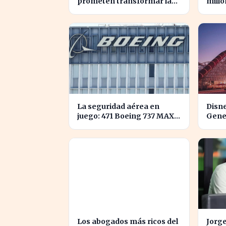
prometen transformar la
millo
contaminación en recursos
desp
sostenibles
Spac
La seguridad aérea en
Disne
juego: 471 Boeing 737 MAX
Gener
deben ser inspeccionados
su ca
urgentemente
Los abogados más ricos del
Jorge