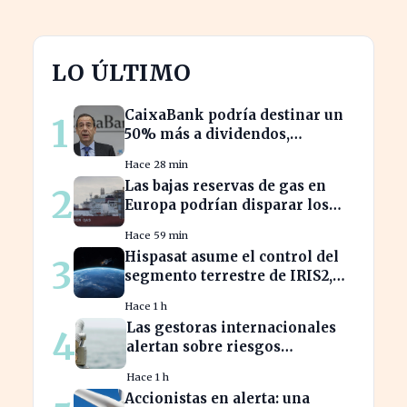
LO ÚLTIMO
CaixaBank podría destinar un
1
50% más a dividendos,
beneficiando a millones de
Hace 28 min
accionistas
Las bajas reservas de gas en
2
Europa podrían disparar los
precios este otoño
Hace 59 min
Hispasat asume el control del
3
segmento terrestre de IRIS2,
clave en la conectividad
Hace 1 h
europea
Las gestoras internacionales
4
alertan sobre riesgos
económicos en 2026 para
Hace 1 h
inversores.
Accionistas en alerta: una