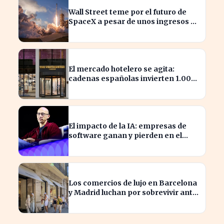
Wall Street teme por el futuro de
SpaceX a pesar de unos ingresos de
7.814 millones
El mercado hotelero se agita:
cadenas españolas invierten 1.000
millones en adquisiciones
El impacto de la IA: empresas de
software ganan y pierden en el
mercado actual
Los comercios de lujo en Barcelona
y Madrid luchan por sobrevivir ante
la escasez de espacios