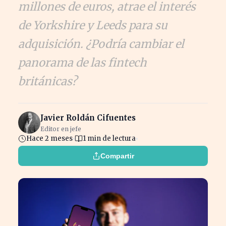
millones de euros, atrae el interés
de Yorkshire y Leeds para su
adquisición. ¿Podría cambiar el
panorama de las fintech
británicas?
Javier Roldán Cifuentes
Editor en jefe
Hace 2 meses
1 min de lectura
Compartir