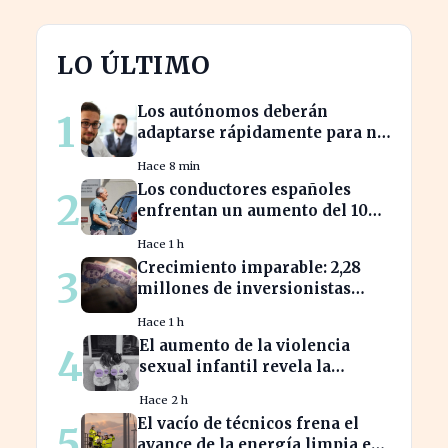
LO ÚLTIMO
Los autónomos deberán
1
adaptarse rápidamente para no
perder beneficios en sus
Hace 8 min
nóminas
Los conductores españoles
2
enfrentan un aumento del 10%
en los precios de gasolina
Hace 1 h
desde marzo
Crecimiento imparable: 2,28
3
millones de inversionistas
confían en fondos fiduciarios
Hace 1 h
de $123,7 billones
El aumento de la violencia
4
sexual infantil revela la
vulnerabilidad del hogar
Hace 2 h
familiar
El vacío de técnicos frena el
5
avance de la energía limpia en