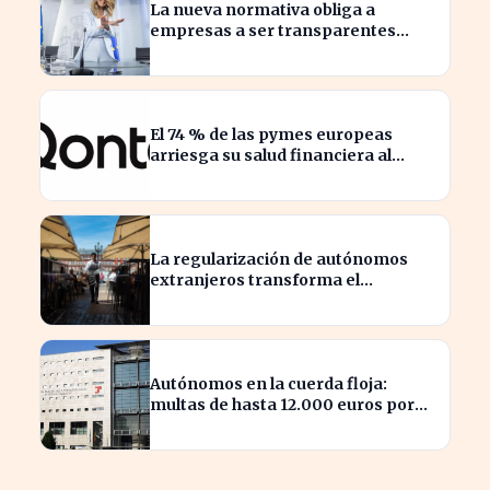
La nueva normativa obliga a
empresas a ser transparentes
sobre salarios entre trabajadores
en puestos similares
El 74 % de las pymes europeas
arriesga su salud financiera al
trabajar fuera de horas
La regularización de autónomos
extranjeros transforma el
panorama del empleo turístico
Autónomos en la cuerda floja:
multas de hasta 12.000 euros por
alta tardía