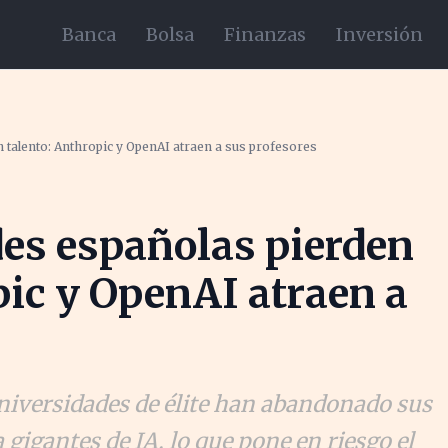
Banca
Bolsa
Finanzas
Inversión
 talento: Anthropic y OpenAI atraen a sus profesores
es españolas pierden
pic y OpenAI atraen a
iversidades de élite han abandonado sus
 gigantes de IA, lo que pone en riesgo el