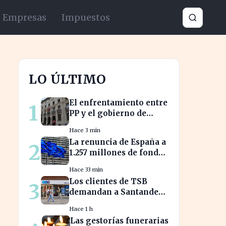
Empresas
Impuestos
LO ÚLTIMO
El enfrentamiento entre
1
PP y el gobierno de
Xàtiva afecta la gestión
Hace 3 min
fiscal local
La renuncia de España a
2
1.257 millones de fondos
europeos afecta a
Hace 33 min
proyectos clave
Los clientes de TSB
3
demandan a Santander
por hipotecas de
Hace 1 h
Northern Rock
Las gestorías funerarias
afectadas