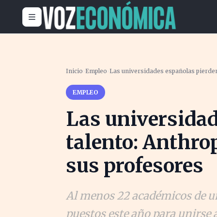
Inicio
›
Empleo
›
Las universidades españolas pierden
EMPLEO
Las universidad
talento: Anthro
sus profesores
Al menos 22 académicos de un
puestos este año para unirse a