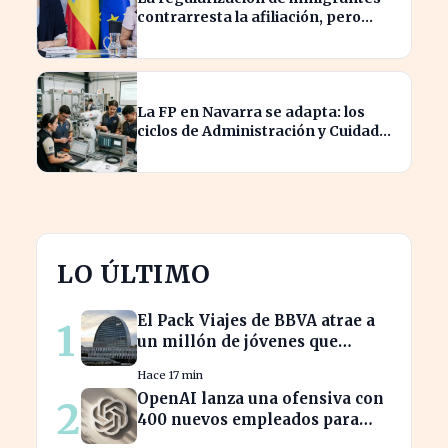
contrarresta la afiliación, pero
dispara el paro un 5%
La FP en Navarra se adapta: los
ciclos de Administración y Cuidados
Auxiliares lideran la demanda
LO ÚLTIMO
El Pack Viajes de BBVA atrae a
1
un millón de jóvenes que
evitan comisiones en el
Hace 17 min
extranjero
OpenAI lanza una ofensiva con
2
400 nuevos empleados para
desafiar a Apple