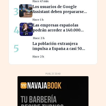
Hace 47 min
Los usuarios de Google
3
Assistant deben prepararse
para la transición a Gemini en
Hace 1 h
sus dispositivos.
Las empresas españolas
4
podrán acceder a 140.000
millones en ayudas para la
Hace 2 h
transición ecológica
La población extranjera
5
impulsa a España a casi 50
millones de habitantes en
Hace 2 h
cifras récord
PUBLICIDAD