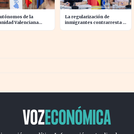
autónomos de la
La regularización de
nidad Valenciana
inmigrantes contrarresta la
irán apoyo financiero
afiliación, pero dispara el
los incendios
paro un 5%