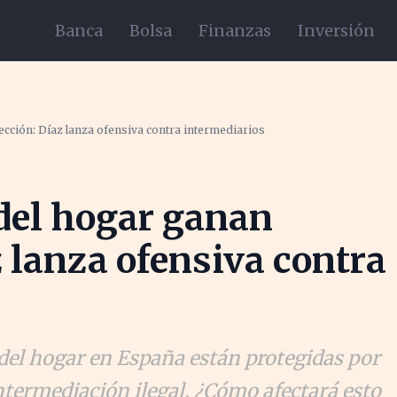
Banca
Bolsa
Finanzas
Inversión
cción: Díaz lanza ofensiva contra intermediarios
del hogar ganan
z lanza ofensiva contra
del hogar en España están protegidas por
termediación ilegal. ¿Cómo afectará esto