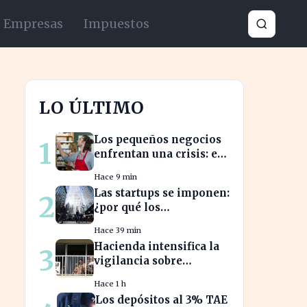
Empresas
Impuestos
LO ÚLTIMO
Los pequeños negocios
1
enfrentan una crisis: el
RETA pierde afiliados en
Hace 9 min
julio
Las startups se imponen:
2
¿por qué los
emprendedores
Hace 39 min
tradicionales quedan
Hacienda intensifica la
3
rezagados?
vigilancia sobre
alquileres vacacionales
Hace 1 h
para combatir el fraude
Los depósitos al 3% TAE