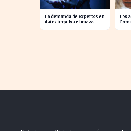
La demanda de expertos en
Los 
datos impulsa el nuevo
Comu
Doble Grado de la UNED en
recib
Economía y Matemáticas
tras 