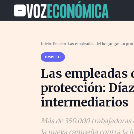
Inicio
›
Empleo
›
Las empleadas del hogar ganan prote
EMPLEO
Las empleadas 
protección: Día
intermediarios
Más de 350.000 trabajadoras 
la nueva campaña contra la in