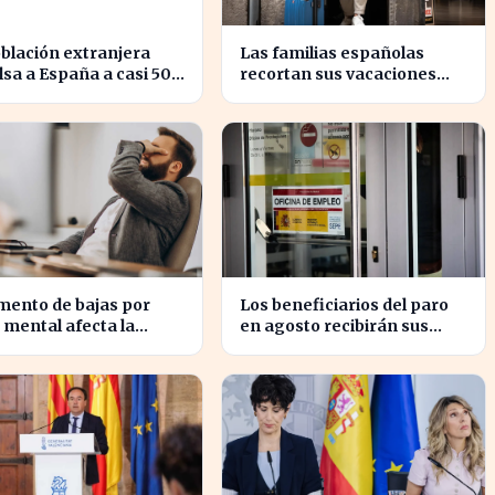
blación extranjera
Las familias españolas
sa a España a casi 50
recortan sus vacaciones
nes de habitantes en
ante un poder adquisitivo
s récord
en caída libre
mento de bajas por
Los beneficiarios del paro
 mental afecta la
en agosto recibirán sus
ctividad de las pymes
pagos con variaciones
spaña
según el banco