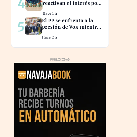
4
reactivan el interés por
el ahorro en España
Hace 1 h
El PP se enfrenta a la
5
presión de Vox mientras
aborda la crisis
Hace 2 h
migratoria en Ceuta
PUBLICIDAD