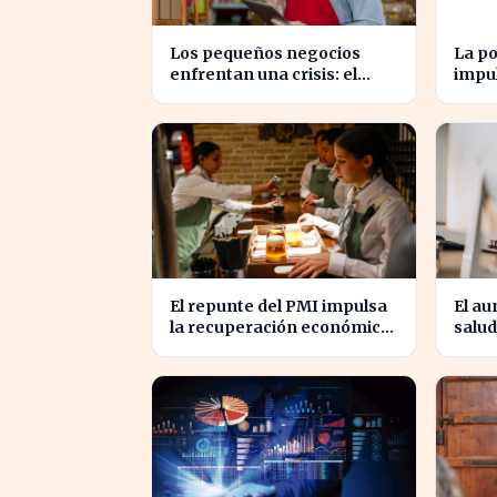
Los pequeños negocios
La po
enfrentan una crisis: el
impul
RETA pierde afiliados en
millo
julio
cifra
El repunte del PMI impulsa
El au
la recuperación económica
salud
en España, alcanzando 19
produ
meses de crecimiento
en E