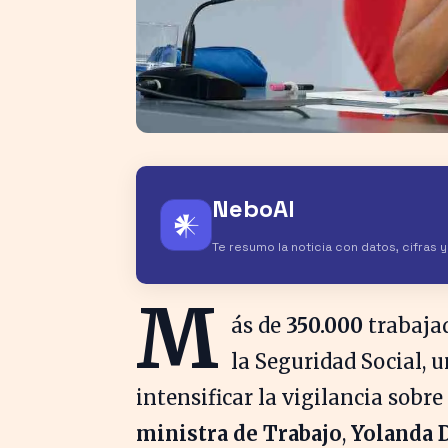
NeboAI
𒀭
Te resumo la noticia con datos, cifras 
M
ás de
350.000
trabajad
la Seguridad Social, u
intensificar la vigilancia sobre
ministra de Trabajo
,
Yolanda 