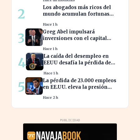
revitalizar la ciudad
Los abogados más ricos del
2
mundo acumulan fortunas
millonarias a costa de sus
Hace 1 h
clientes
Greg Abel impulsará
3
inversiones con el capital
acumulado de Warren Buffett
Hace 1 h
La caída del desempleo en
4
EEUU desafía la pérdida de
23.000 empleos en julio
Hace 1 h
La pérdida de 23.000 empleos
5
en EE.UU. eleva la presión
sobre la Fed para actuar
Hace 2 h
PUBLICIDAD