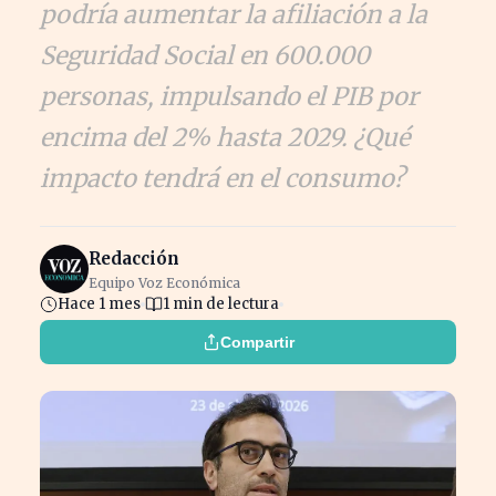
podría aumentar la afiliación a la
Seguridad Social en 600.000
personas, impulsando el PIB por
encima del 2% hasta 2029. ¿Qué
impacto tendrá en el consumo?
Redacción
Equipo Voz Económica
Hace 1 mes
1 min de lectura
Compartir