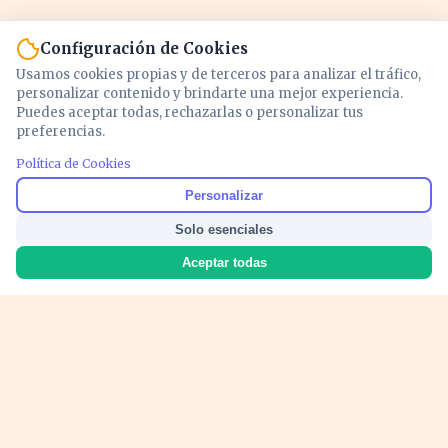
Configuración de Cookies
Usamos cookies propias y de terceros para analizar el tráfico,
personalizar contenido y brindarte una mejor experiencia.
Puedes aceptar todas, rechazarlas o personalizar tus
preferencias.
Política de Cookies
Noticias y análisis de economía, mercados,
Personalizar
inversión y política. Información actualizada
Solo esenciales
para entender lo que mueve tu dinero y tu
país.
Aceptar todas
Nosotros
Cookies
Privacidad
Términos
Política de Contenido