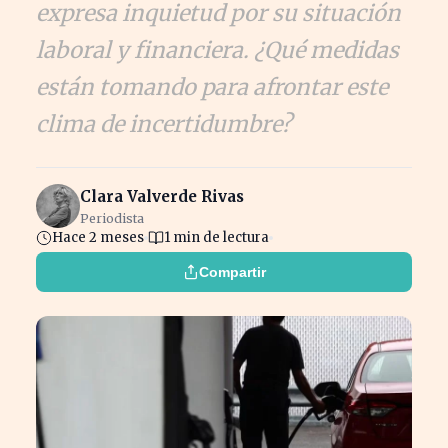
expresa inquietud por su situación
laboral y financiera. ¿Qué medidas
están tomando para afrontar este
clima de incertidumbre?
Clara Valverde Rivas
Periodista
Hace 2 meses
1 min de lectura
Compartir