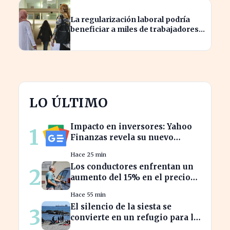
La regularización laboral podría
beneficiar a miles de trabajadores
en España este año.
LO ÚLTIMO
Impacto en inversores: Yahoo
1
Finanzas revela su nuevo
calendario de divisiones de
Hace 25 min
acciones
Los conductores enfrentan un
2
aumento del 15% en el precio
de la gasolina desde marzo
Hace 55 min
El silencio de la siesta se
3
convierte en un refugio para la
productividad laboral