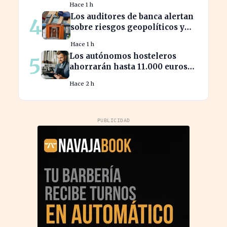
Hace 1 h
Los auditores de banca alertan
4
sobre riesgos geopolíticos y
tecnológicos cruciales
Hace 1 h
Los autónomos hosteleros
5
ahorrarán hasta 11.000 euros
en renovación de maquinaria
Hace 2 h
energética
PUBLICIDAD