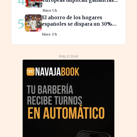
4
europeas duplican ganancias
en medio del conflicto iraní
Hace 1 h
El ahorro de los hogares
5
españoles se dispara un 30%
ante la crisis económica
Hace 2 h
PUBLICIDAD