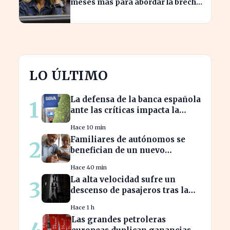
meses más para abordar la brecha
salarial sin restricciones de
confidencialidad
LO ÚLTIMO
La defensa de la banca española
1
ante las críticas impacta la
confianza del consumidor
Hace 10 min
hipotecario
Familiares de autónomos se
2
benefician de un nuevo
convenio para seguir cotizando
Hace 40 min
La alta velocidad sufre un
3
descenso de pasajeros tras la
crisis de Adamuz
Hace 1 h
Las grandes petroleras