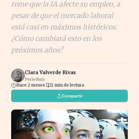
teme que la IA afecte su empleo, a
pesar de que el mercado laboral
está casi en máximos históricos.
¿Cómo cambiará esto en los
próximos años?
Clara Valverde Rivas
Periodista
Hace 2 meses
2 min de lectura
Compartir